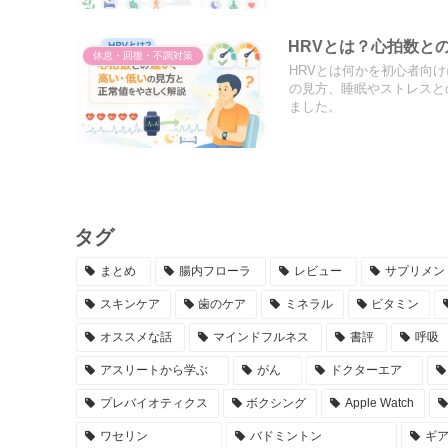
HRVとは？心拍数と
休息・回復・不調対策
HRVとは何かを初心者向
の見方、睡眠やストレスとの
ました。
タグ
まとめ
腸内フローラ
レビュー
サプリメン
スキンケア
歯のケア
ミネラル
ビタミン
オススメな話
マインドフルネス
書評
呼吸
アスリートから学ぶ
がん
ドクターエア
プレバイオティクス
ボクシング
Apple Watch
ワセリン
バドミントン
ギ