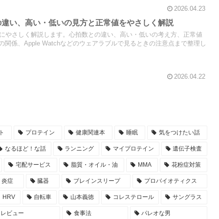
2026.04.23
の違い、高い・低いの見方と正常値をやさしく解説
けにやさしく解説します。心拍数との違い、高い・低いの考え方、正常値
関係、Apple Watchなどのウェアラブルで見るときの注意点まで整理し
2026.04.22
ト
プロテイン
健康関連本
睡眠
気をつけたい話
なるほど！な話
ランニング
マイプロテイン
遺伝子検査
宅配サービス
脂質・オイル・油
MMA
花粉症対策
炎症
臓器
ブレインスリープ
プロバイオティクス
HRV
自転車
山本義徳
コレステロール
サングラス
アレビュー
食事法
パレオな男