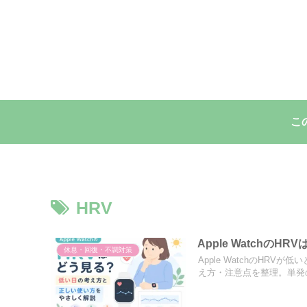
こ
HRV
Apple Watch
休息・回復・不調対策
Apple WatchのH
え方・注意点を整理。単発