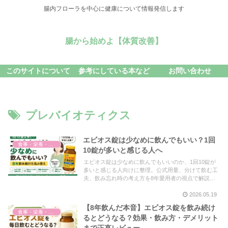
腸内フローラを中心に健康について情報発信します
腸から始めよ【体質改善】
このサイトについて
参考にしている本など
お問い合わせ
プレバイオティクス
エビオス錠は少なめに飲んでもいい？1回
食事・栄養・サプリ
10錠が多いと感じる人へ
エビオス錠は少なめに飲んでもいいのか、1回10錠が
多いと感じる人向けに整理。公式用量、分けて飲む工
夫、飲み忘れ時の考え方を8年愛用者の視点で解説し
ます。
2026.05.19
【8年飲んだ本音】エビオス錠を飲み続け
食事・栄養・サプリ
るとどうなる？効果・飲み方・デメリット
まで正直レビュー