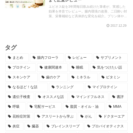
エビオス錠を3年間毎日飲み続けた筆者が、実感した
効果を本音でレビュー。腸内環境の改善、二日酔い対
策、栄養補給など具体的な変化を紹介。プリン体や飲
み方、類似商品との比較も解説。購入前に知っておき
2017.12.29
たい情報が満載です。
タグ
まとめ
腸内フローラ
レビュー
サプリメント
プロテイン
健康関連本
睡眠
気をつけたい話
スキンケア
歯のケア
ミネラル
ビタミン
なるほど！な話
ランニング
マイプロテイン
遺伝子検査
オススメな話
マインドフルネス
書評
呼吸
宅配サービス
脂質・オイル・油
MMA
花粉症対策
アスリートから学ぶ
がん
ドクターエア
炎症
臓器
ブレインスリープ
プロバイオティクス