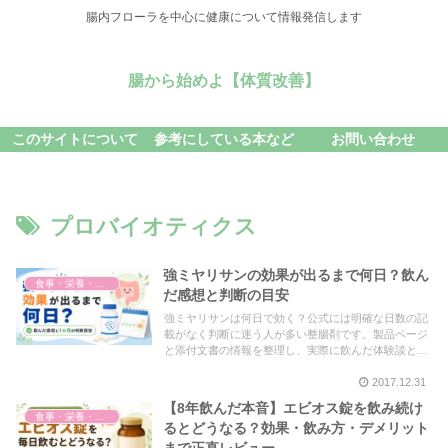
腸内フローラを中心に健康について情報発信します
腸から始めよ【体質改善】
このサイトについて
参考にしている本など
お問い合わせ
プロバイオティクス
強ミヤリサンの効果が出るまで何日？飲ん
食事・栄養・サプリ
だ感想と判断の目安
強ミヤリサンは何日で効く？公式には明確な日数の記
載がなく判断に迷う人が多い整腸剤です。製品ページ
と添付文書の情報を整理し、実際に飲んだ体験談とあ
わせて現実的な判断の目安をまとめました。
2017.12.31
【8年飲んだ本音】エビオス錠を飲み続け
食事・栄養・サプリ
るとどうなる？効果・飲み方・デメリット
まで正直レビュー