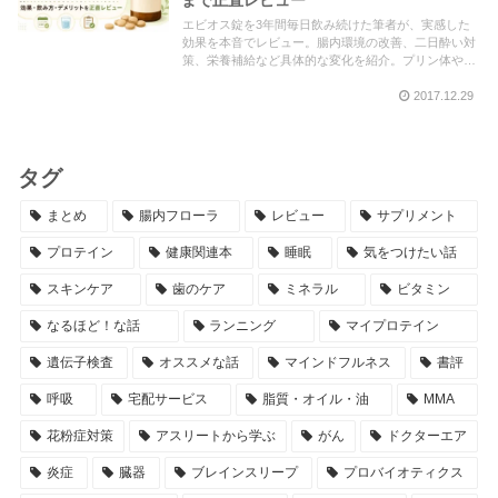
エビオス錠を3年間毎日飲み続けた筆者が、実感した
効果を本音でレビュー。腸内環境の改善、二日酔い対
策、栄養補給など具体的な変化を紹介。プリン体や飲
み方、類似商品との比較も解説。購入前に知っておき
2017.12.29
たい情報が満載です。
タグ
まとめ
腸内フローラ
レビュー
サプリメント
プロテイン
健康関連本
睡眠
気をつけたい話
スキンケア
歯のケア
ミネラル
ビタミン
なるほど！な話
ランニング
マイプロテイン
遺伝子検査
オススメな話
マインドフルネス
書評
呼吸
宅配サービス
脂質・オイル・油
MMA
花粉症対策
アスリートから学ぶ
がん
ドクターエア
炎症
臓器
ブレインスリープ
プロバイオティクス