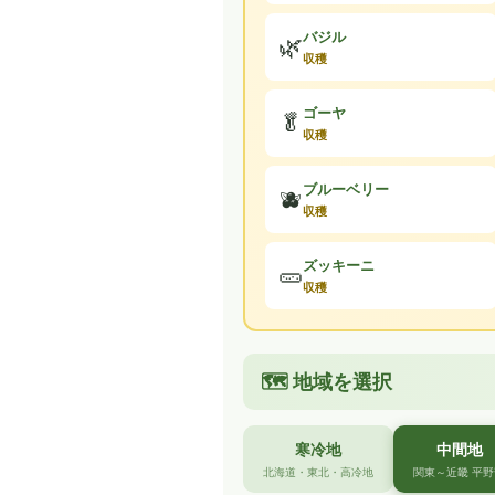
バジル
🌿
収穫
ゴーヤ
🥬
収穫
ブルーベリー
🫐
収穫
ズッキーニ
🥒
収穫
🗺️ 地域を選択
寒冷地
中間地
北海道・東北・高冷地
関東～近畿 平野