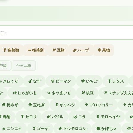
🥬 葉菜類
🥕 根菜類
🫘 豆類
🌿 ハーブ
🍓 果物
 中級
⭐⭐⭐ 上級
🥒 きゅうり
🍆 なす
🫑 ピーマン
🍓 いちご
🥬 レタス
かぶ
🥔 じゃがいも
🍠 さつまいも
🫘 枝豆
🫘 スナップえん
🧅 長ネギ
🧅 玉ねぎ
🥬 キャベツ
🥦 ブロッコリー
🥦 
🥬 春菊
🥬 セロリ
🌿 バジル
🌿 ニラ
🥬 モロヘイヤ

🧄 ニンニク
🥬 ゴーヤ
🌽 トウモロコシ
🎃 かぼちゃ
🍉