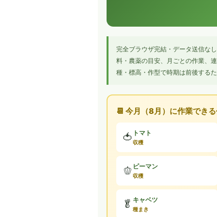
完全ブラウザ完結・データ送信なし
料・農薬の目安、月ごとの作業、連
種・標高・作型で時期は前後するた
📆 今月（8月）に作業でき
トマト
🍅
収穫
ピーマン
🫑
収穫
キャベツ
🥬
種まき