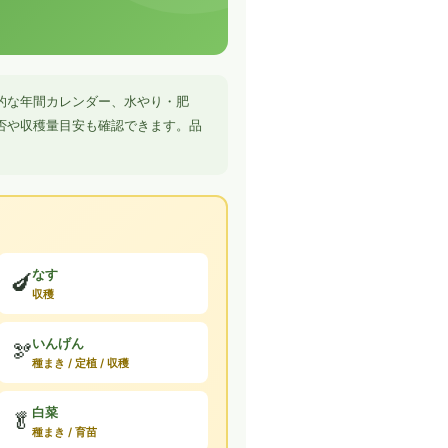
的な年間カレンダー、水やり・肥
否や収穫量目安も確認できます。品
なす
🍆
収穫
いんげん
🫘
種まき / 定植 / 収穫
白菜
🥬
種まき / 育苗