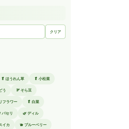
クリア
🥬 ほうれん草
🥬 小松菜
どう
🫘 そら豆
カリフラワー
🥬 白菜
 パセリ
🌿 ディル
 スイカ
🫐 ブルーベリー