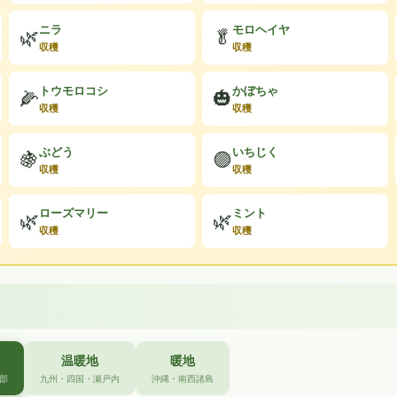
ニラ
モロヘイヤ
🌿
🥬
収穫
収穫
トウモロコシ
かぼちゃ
🌽
🎃
収穫
収穫
ぶどう
いちじく
🍇
🟣
収穫
収穫
ローズマリー
ミント
🌿
🌿
収穫
収穫
温暖地
暖地
部
九州・四国・瀬戸内
沖縄・南西諸島