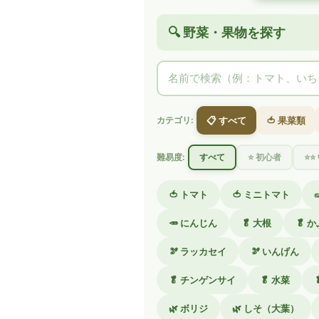
🔍 野菜・果物を探す
📋 すべて
🍅 果菜類
カテゴリ:
難易度:
すべて
⭐ 初心者
⭐⭐
🍅 トマト
🍅 ミニトマト
🥕 にんじん
🥬 大根
🥬 
🫘 ラッカセイ
🫘 いんげん
🥬 チンゲンサイ
🥬 水菜
🌿 ボリジ
🌿 しそ（大葉）