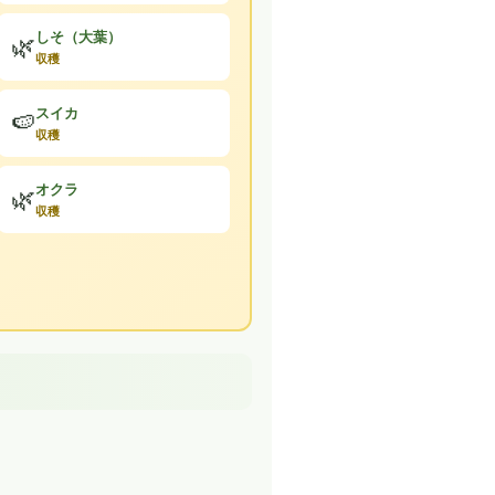
しそ（大葉）
🌿
収穫
スイカ
🍉
収穫
オクラ
🌿
収穫