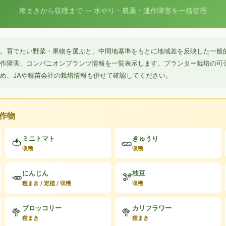
種まきから収穫まで — 水やり・農薬・連作障害を一括管理
。育てたい野菜・果物を選ぶと、中間地基準をもとに地域差を反映した一般
作障害、コンパニオンプランツ情報を一覧表示します。プランター栽培の可
め、JAや種苗会社の栽培情報も併せて確認してください。
る作物
ミニトマト
きゅうり
🍅
🥒
収穫
収穫
にんじん
枝豆
🥕
🫘
種まき / 定植 / 収穫
収穫
ブロッコリー
カリフラワー
🥦
🥦
種まき
種まき