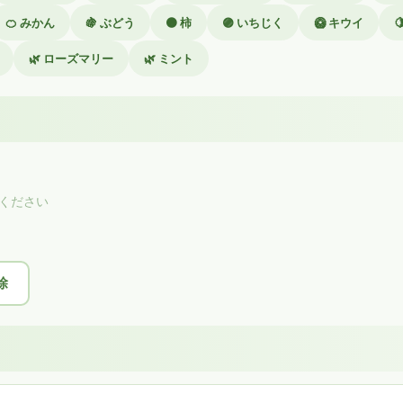
🍊 みかん
🍇 ぶどう
🟠 柿
🟣 いちじく
🥝 キウイ

🌿 ローズマリー
🌿 ミント
ください
除