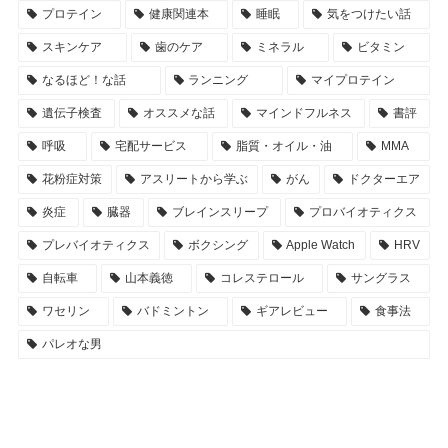
プロテイン
健康関連本
睡眠
気をつけたい話
スキンケア
歯のケア
ミネラル
ビタミン
なるほど！な話
ランニング
マイプロテイン
遺伝子検査
オススメな話
マインドフルネス
書評
呼吸
宅配サービス
脂質・オイル・油
MMA
花粉症対策
アスリートから学ぶ
がん
ドクターエア
炎症
臓器
ブレインスリープ
プロバイオティクス
プレバイオティクス
ボクシング
Apple Watch
HRV
自転車
山本義徳
コレステロール
サングラス
ワセリン
バドミントン
ギアレビュー
食事法
パレオな男