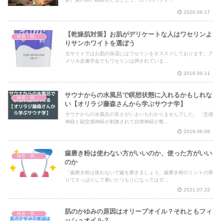
2020.06.17
【乾燥肌対策】お肌がデリケートな人はワセリンよ
休息・回復・不調対策
りサンホワイトを選ぼう
当サイトではお肌の保湿にはワセリンをオススメしております。ア
メリカ皮膚学会でもワセリンは押されていま...
2018.09.11
サウナからの水風呂で瞑想状態に入れるかもしれな
休息・回復・不調対策
い【オリラジ藤森さんから学ぶサウナ学】
サウナからの水風呂の良さがいまいちわかりませんでした。「交感
神経と副交感神経が刺激されて自律神経が整...
2019.06.08
歯磨き粉は使わない方がいいのか、使った方がいい
休息・回復・不調対策
のか
「歯磨き粉は使わないで歯を磨きましょう。歯磨き粉のミントの香
りでさっぱりして磨いたつもりになってはダ...
2021.07.22
肌のかゆみの原因はオリーブオイル？それともフィ
休息・回復・不調対策
ッシュオイル？