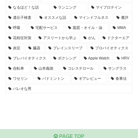
なるほど！な話
ランニング
マイプロテイン
遺伝子検査
オススメな話
マインドフルネス
書評
呼吸
宅配サービス
脂質・オイル・油
MMA
花粉症対策
アスリートから学ぶ
がん
ドクターエア
炎症
臓器
ブレインスリープ
プロバイオティクス
プレバイオティクス
ボクシング
Apple Watch
HRV
自転車
山本義徳
コレステロール
サングラス
ワセリン
バドミントン
ギアレビュー
食事法
パレオな男
PAGE TOP