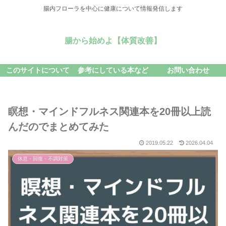
腸内フローラを中心に健康について情報発信します
腸から始めよ【体質改善】
このサイトについて
参考にしている本など
お問い合わせ
瞑想・マインドフルネス関連本を20冊以上読
んだのでまとめてみた
2019.05.22
2026.04.04
休息・回復・不調対策