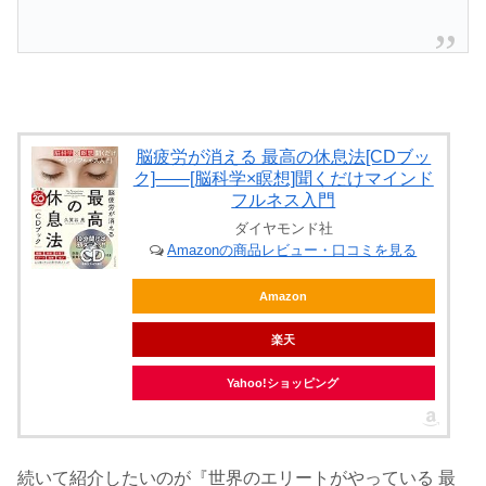
脳疲労が消える 最高の休息法[CDブッ
ク]――[脳科学×瞑想]聞くだけマインド
フルネス入門
ダイヤモンド社
Amazonの商品レビュー・口コミを見る
Amazon
楽天
Yahoo!ショッピング
続いて紹介したいのが『世界のエリートがやっている 最