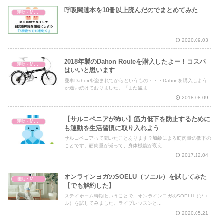
呼吸関連本を10冊以上読んだのでまとめてみた
運動・MMA・身体づくり
2020.09.03
2018年製のDahon Routeを購入したよー！コスパ
運動・MMA・身体づくり
はいいと思います
愛車Dahonを盗まれてからというもの・・・Dahonを購入しよう
か迷い続けておりました。「また盗ま...
2018.08.09
【サルコペニアが怖い】筋力低下を防止するために
運動・MMA・身体づくり
も運動を生活習慣に取り入れよう
サルコペニアって聞いたことあります？加齢による筋肉量の低下の
ことです。筋肉量が減って、身体機能が衰え...
2017.12.04
オンラインヨガのSOELU（ソエル）を試してみた
運動・MMA・身体づくり
【でも解約した】
ステイホーム時期ということで、オンラインヨガのSOELU（ソエ
ル）を試してみました。ライブレッスンと...
2020.05.21