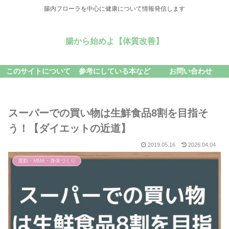
腸内フローラを中心に健康について情報発信します
腸から始めよ【体質改善】
このサイトについて
参考にしている本など
お問い合わせ
スーパーでの買い物は生鮮食品8割を目指そ
う！【ダイエットの近道】
2019.05.16
2026.04.04
運動・MMA・身体づくり