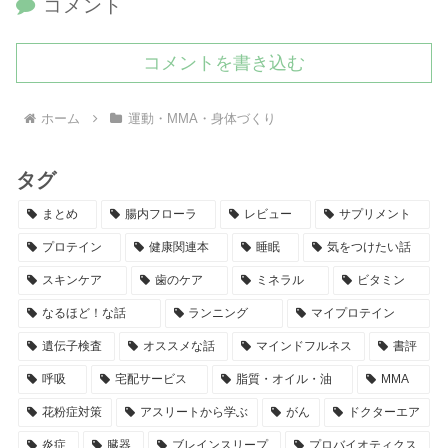
コメント
コメントを書き込む
ホーム
運動・MMA・身体づくり
タグ
まとめ
腸内フローラ
レビュー
サプリメント
プロテイン
健康関連本
睡眠
気をつけたい話
スキンケア
歯のケア
ミネラル
ビタミン
なるほど！な話
ランニング
マイプロテイン
遺伝子検査
オススメな話
マインドフルネス
書評
呼吸
宅配サービス
脂質・オイル・油
MMA
花粉症対策
アスリートから学ぶ
がん
ドクターエア
炎症
臓器
ブレインスリープ
プロバイオティクス