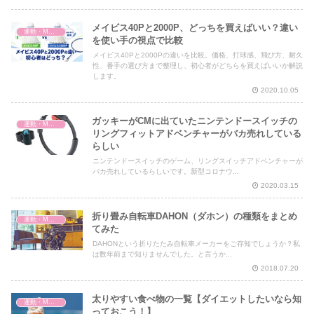
メイビス40Pと2000P、どっちを買えばいい？違い
運動・MMA・身体づくり
を使い手の視点で比較
メイビス40Pと2000Pの違いを比較。価格、打球感、飛び方、耐久
性、番手の選び方まで整理し、初心者がどちらを買えばいいか解説
します。
2020.10.05
ガッキーがCMに出ていたニンテンドースイッチの
運動・MMA・身体づくり
リングフィットアドベンチャーがバカ売れしている
らしい
ニンテンドースイッチのゲーム、リングスイッチアドベンチャーが
バカ売れしているらしいです。新型コロナウ...
2020.03.15
折り畳み自転車DAHON（ダホン）の種類をまとめ
運動・MMA・身体づくり
てみた
DAHONという折りたたみ自転車メーカーをご存知でしょうか？私
は数年前まで知りませんでした。と言うか...
2018.07.20
太りやすい食べ物の一覧【ダイエットしたいなら知
運動・MMA・身体づくり
っておこう！】