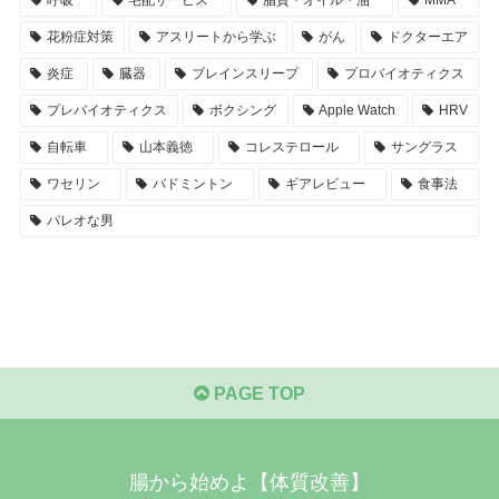
呼吸
宅配サービス
脂質・オイル・油
MMA
花粉症対策
アスリートから学ぶ
がん
ドクターエア
炎症
臓器
ブレインスリープ
プロバイオティクス
プレバイオティクス
ボクシング
Apple Watch
HRV
自転車
山本義徳
コレステロール
サングラス
ワセリン
バドミントン
ギアレビュー
食事法
パレオな男
PAGE TOP
腸から始めよ【体質改善】