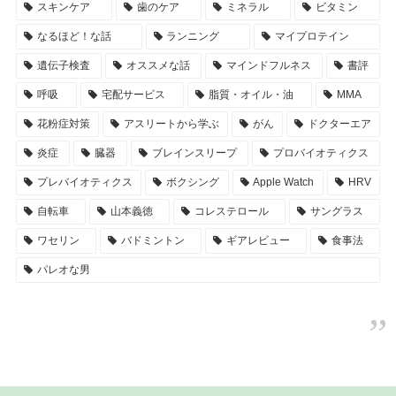
スキンケア
歯のケア
ミネラル
ビタミン
なるほど！な話
ランニング
マイプロテイン
遺伝子検査
オススメな話
マインドフルネス
書評
呼吸
宅配サービス
脂質・オイル・油
MMA
花粉症対策
アスリートから学ぶ
がん
ドクターエア
炎症
臓器
ブレインスリープ
プロバイオティクス
プレバイオティクス
ボクシング
Apple Watch
HRV
自転車
山本義徳
コレステロール
サングラス
ワセリン
バドミントン
ギアレビュー
食事法
パレオな男