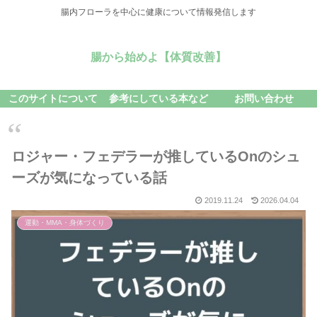
腸内フローラを中心に健康について情報発信します
腸から始めよ【体質改善】
このサイトについて
参考にしている本など
お問い合わせ
ロジャー・フェデラーが推しているOnのシュ
ーズが気になっている話
2019.11.24
2026.04.04
運動・MMA・身体づくり