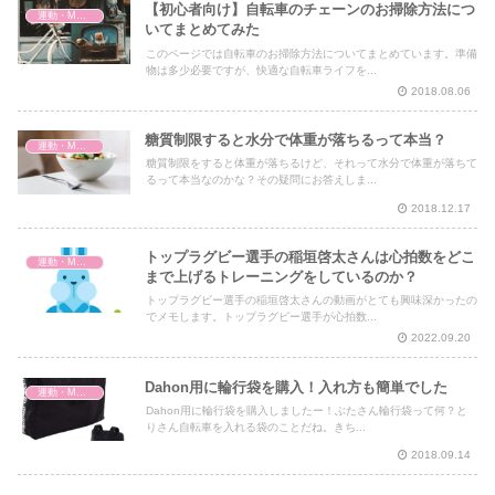
【初心者向け】自転車のチェーンのお掃除方法につ
運動・MMA・身体づくり
いてまとめてみた
このページでは自転車のお掃除方法についてまとめています。準備
物は多少必要ですが、快適な自転車ライフを...
2018.08.06
糖質制限すると水分で体重が落ちるって本当？
運動・MMA・身体づくり
糖質制限をすると体重が落ちるけど、それって水分で体重が落ちて
るって本当なのかな？その疑問にお答えしま...
2018.12.17
トップラグビー選手の稲垣啓太さんは心拍数をどこ
運動・MMA・身体づくり
まで上げるトレーニングをしているのか？
トップラグビー選手の稲垣啓太さんの動画がとても興味深かったの
でメモします。トップラグビー選手が心拍数...
2022.09.20
Dahon用に輪行袋を購入！入れ方も簡単でした
運動・MMA・身体づくり
Dahon用に輪行袋を購入しましたー！ぶたさん輪行袋って何？と
りさん自転車を入れる袋のことだね。きち...
2018.09.14