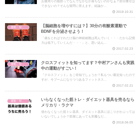
お腹周りの脂肪ってなんでなかなか落ちないのかなぁ？部分痩せは
できないの？そんな疑問に答えます。結論か...
2019.10.31
【脳細胞を増やすには？】30分の有酸素運動で
運動・MMA・身体づくり
BDNFを分泌させよう！
「歳をとればそれだけ脳の神経細胞は死んでいく・・・だから記憶
力は低下していくんだ・・・」と、思い込ん...
2017.02.23
クロスフィットを知ってます？中村アンさんも実践
運動・MMA・身体づくり
中の運動がすごい！
『クロスフィット』をご存知でしょうか？私もつい最近知ったので
すが、今ブームになりつつあるフィットネス...
2017.02.21
いらなくなった筋トレ・ダイエット器具を売るなら
運動・MMA・身体づくり
メリカリ・ラクマ
使わなくなった筋トレ器具、ダイエット器具にほこりがかぶっては
いないでしょうか？部屋にあっても邪魔なだ...
2018.06.05