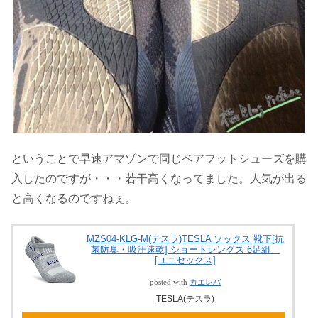
ということで早速アマゾンで同じベアフットシューズを購
入したのですが・・・若干高くなってました。人気が出る
と高くなるのですねぇ。
MZS04-KLG-M(テスラ)TESLA ソックス 靴下[抗
菌防臭・吸汗速乾] ショートレングス 6足組
[ユニセックス]
posted with
カエレバ
TESLA(テスラ)