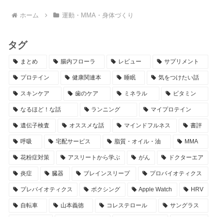
ホーム
運動・MMA・身体づくり
タグ
まとめ
腸内フローラ
レビュー
サプリメント
プロテイン
健康関連本
睡眠
気をつけたい話
スキンケア
歯のケア
ミネラル
ビタミン
なるほど！な話
ランニング
マイプロテイン
遺伝子検査
オススメな話
マインドフルネス
書評
呼吸
宅配サービス
脂質・オイル・油
MMA
花粉症対策
アスリートから学ぶ
がん
ドクターエア
炎症
臓器
ブレインスリープ
プロバイオティクス
プレバイオティクス
ボクシング
Apple Watch
HRV
自転車
山本義徳
コレステロール
サングラス