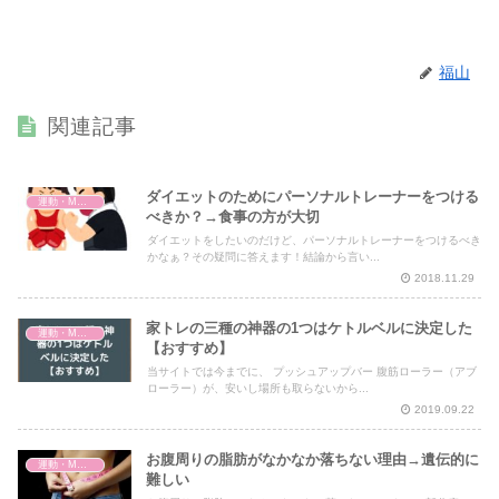
福山
関連記事
ダイエットのためにパーソナルトレーナーをつける
運動・MMA・身体づくり
べきか？→食事の方が大切
ダイエットをしたいのだけど、パーソナルトレーナーをつけるべき
かなぁ？その疑問に答えます！結論から言い...
2018.11.29
家トレの三種の神器の1つはケトルベルに決定した
運動・MMA・身体づくり
【おすすめ】
当サイトでは今までに、 プッシュアップバー 腹筋ローラー（アブ
ローラー）が、安いし場所も取らないから...
2019.09.22
お腹周りの脂肪がなかなか落ちない理由→遺伝的に
運動・MMA・身体づくり
難しい