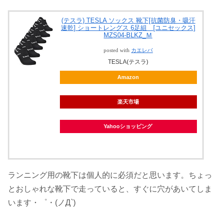
(テスラ) TESLA ソックス 靴下[抗菌防臭・吸汗
速乾] ショートレングス 6足組 [ユニセックス]
MZS04-BLKZ_Ｍ
posted with
カエレバ
TESLA(テスラ)
Amazon
楽天市場
Yahooショッピング
ランニング用の靴下は個人的に必須だと思います。ちょっ
とおしゃれな靴下で走っていると、すぐに穴があいてしま
います・゜・(ノД`)