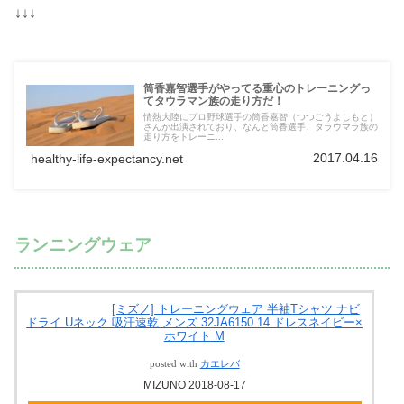
↓↓↓
筒香嘉智選手がやってる重心のトレーニングっ
てタウラマン族の走り方だ！
情熱大陸にプロ野球選手の筒香嘉智（つつごうよしもと）
さんが出演されており、なんと筒香選手、タラウマラ族の
走り方をトレーニ...
2017.04.16
healthy-life-expectancy.net
ランニングウェア
[ミズノ] トレーニングウェア 半袖Tシャツ ナビ
ドライ Uネック 吸汗速乾 メンズ 32JA6150 14 ドレスネイビー×
ホワイト M
posted with
カエレバ
MIZUNO 2018-08-17