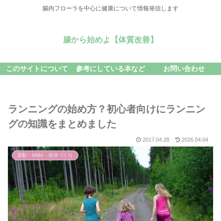
腸内フローラを中心に健康について情報発信します
腸から始めよ【体質改善】
このサイトについて
参考にしている本など
お問い合わせ
ランニングの始め方？初心者向けにランニン
グの知識をまとめました
2017.04.28
2026.04.04
運動・MMA・身体づくり