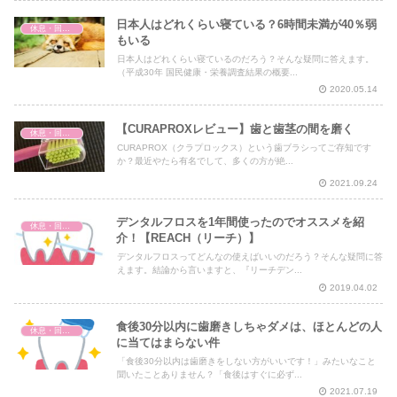
日本人はどれくらい寝ている？6時間未満が40％弱
休息・回復・不調対策
もいる
日本人はどれくらい寝ているのだろう？そんな疑問に答えます。
（平成30年 国民健康・栄養調査結果の概要...
2020.05.14
【CURAPROXレビュー】歯と歯茎の間を磨く
休息・回復・不調対策
CURAPROX（クラプロックス）という歯ブラシってご存知です
か？最近やたら有名でして、多くの方が絶...
2021.09.24
デンタルフロスを1年間使ったのでオススメを紹
休息・回復・不調対策
介！【REACH（リーチ）】
デンタルフロスってどんなの使えばいいのだろう？そんな疑問に答
えます。結論から言いますと、『リーチデン...
2019.04.02
食後30分以内に歯磨きしちゃダメは、ほとんどの人
休息・回復・不調対策
に当てはまらない件
「食後30分以内は歯磨きをしない方がいいです！」みたいなこと
聞いたことありません？「食後はすぐに必ず...
2021.07.19