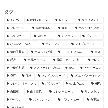
タグ
まとめ
腸内フローラ
レビュー
サプリメント
プロテイン
健康関連本
睡眠
気をつけたい話
スキンケア
歯のケア
ミネラル
ビタミン
なるほど！な話
ランニング
マイプロテイン
遺伝子検査
オススメな話
マインドフルネス
書評
呼吸
宅配サービス
脂質・オイル・油
MMA
花粉症対策
アスリートから学ぶ
がん
ドクターエア
炎症
臓器
ブレインスリープ
プロバイオティクス
プレバイオティクス
ボクシング
Apple Watch
HRV
自転車
山本義徳
コレステロール
サングラス
ワセリン
バドミントン
ギアレビュー
食事法
パレオな男