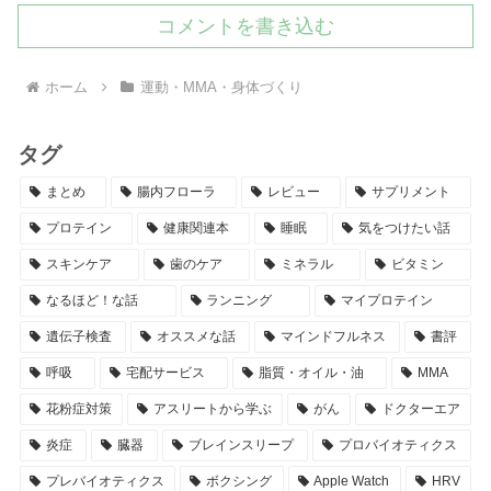
コメントを書き込む
ホーム
運動・MMA・身体づくり
タグ
まとめ
腸内フローラ
レビュー
サプリメント
プロテイン
健康関連本
睡眠
気をつけたい話
スキンケア
歯のケア
ミネラル
ビタミン
なるほど！な話
ランニング
マイプロテイン
遺伝子検査
オススメな話
マインドフルネス
書評
呼吸
宅配サービス
脂質・オイル・油
MMA
花粉症対策
アスリートから学ぶ
がん
ドクターエア
炎症
臓器
ブレインスリープ
プロバイオティクス
プレバイオティクス
ボクシング
Apple Watch
HRV