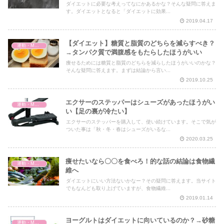
ダイエットに必要な考えってなにかあるかな？そんな疑問に答えま
す。ダイエットとなると「ダイエットに効果...
2019.04.17
【ダイエット】糖質と脂質のどちらを減らすべき？
運動・MMA・身体づくり
→タンパク質で満腹感をもたらしたほうがいい
痩せるためには糖質と脂質のどちらを減らしたほうがいいのかな？
そんな疑問に答えます。まずは結論から言い...
2019.10.25
エクサーのステッパーはシューズがあったほうがい
運動・MMA・身体づくり
い【足の裏が冷たい】
エクサーのステッパーを購入して、使い続けています。そこで気が
ついた事は「秋・冬・春はシューズがいるな...
2020.03.25
痩せたいなら〇〇を食べろ！的な話の結論は食物繊
運動・MMA・身体づくり
維へ
ダイエットにいい方法ないかなー？その疑問に答えます。当サイト
でもなんども取り上げていますが、食物繊維...
2019.01.14
ヨーグルトはダイエットに向いているのか？→砂糖
運動・MMA・身体づくり