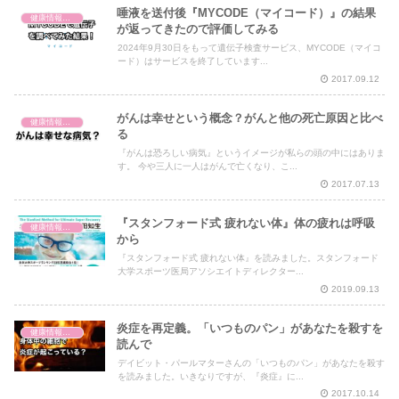
唾液を送付後『MYCODE（マイコード）』の結果
健康情報の読み解き・考え方
が返ってきたので評価してみる
2024年9月30日をもって遺伝子検査サービス、MYCODE（マイコ
ード）はサービスを終了しています...
2017.09.12
がんは幸せという概念？がんと他の死亡原因と比べ
健康情報の読み解き・考え方
る
『がんは恐ろしい病気』というイメージが私らの頭の中にはありま
す。 今や三人に一人はがんで亡くなり、こ...
2017.07.13
『スタンフォード式 疲れない体』体の疲れは呼吸
健康情報の読み解き・考え方
から
『スタンフォード式 疲れない体』を読みました。スタンフォード
大学スポーツ医局アソシエイトディレクター...
2019.09.13
炎症を再定義。「いつものパン」があなたを殺すを
健康情報の読み解き・考え方
読んで
デイビット・パールマターさんの「いつものパン」があなたを殺す
を読みました。いきなりですが、『炎症』に...
2017.10.14