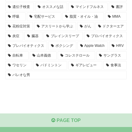
遺伝子検査
オススメな話
マインドフルネス
書評
呼吸
宅配サービス
脂質・オイル・油
MMA
花粉症対策
アスリートから学ぶ
がん
ドクターエア
炎症
臓器
ブレインスリープ
プロバイオティクス
プレバイオティクス
ボクシング
Apple Watch
HRV
自転車
山本義徳
コレステロール
サングラス
ワセリン
バドミントン
ギアレビュー
食事法
パレオな男
PAGE TOP