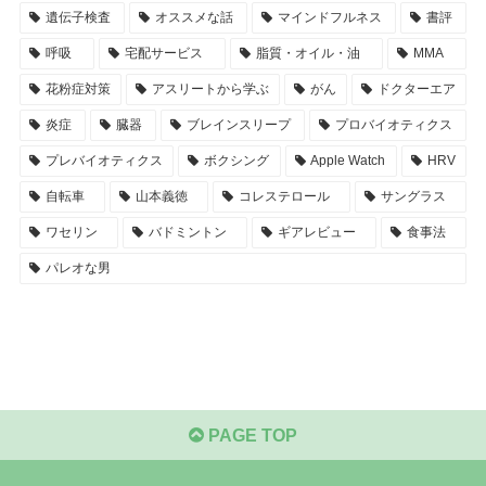
遺伝子検査
オススメな話
マインドフルネス
書評
呼吸
宅配サービス
脂質・オイル・油
MMA
花粉症対策
アスリートから学ぶ
がん
ドクターエア
炎症
臓器
ブレインスリープ
プロバイオティクス
プレバイオティクス
ボクシング
Apple Watch
HRV
自転車
山本義徳
コレステロール
サングラス
ワセリン
バドミントン
ギアレビュー
食事法
パレオな男
PAGE TOP