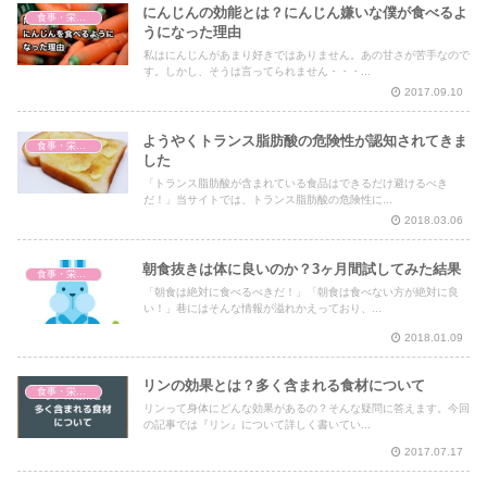
にんじんの効能とは？にんじん嫌いな僕が食べるよ
食事・栄養・サプリ
うになった理由
私はにんじんがあまり好きではありません。あの甘さが苦手なので
す。しかし、そうは言ってられません・・・...
2017.09.10
ようやくトランス脂肪酸の危険性が認知されてきま
食事・栄養・サプリ
した
「トランス脂肪酸が含まれている食品はできるだけ避けるべき
だ！」当サイトでは、トランス脂肪酸の危険性に...
2018.03.06
朝食抜きは体に良いのか？3ヶ月間試してみた結果
食事・栄養・サプリ
「朝食は絶対に食べるべきだ！」「朝食は食べない方が絶対に良
い！」巷にはそんな情報が溢れかえっており、...
2018.01.09
リンの効果とは？多く含まれる食材について
食事・栄養・サプリ
リンって身体にどんな効果があるの？そんな疑問に答えます。今回
の記事では『リン』について詳しく書いてい...
2017.07.17