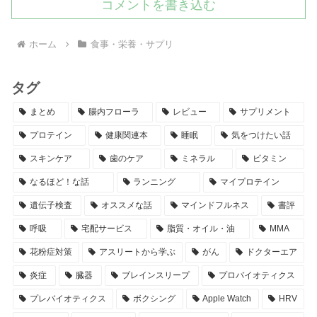
コメントを書き込む
ホーム
食事・栄養・サプリ
タグ
まとめ
腸内フローラ
レビュー
サプリメント
プロテイン
健康関連本
睡眠
気をつけたい話
スキンケア
歯のケア
ミネラル
ビタミン
なるほど！な話
ランニング
マイプロテイン
遺伝子検査
オススメな話
マインドフルネス
書評
呼吸
宅配サービス
脂質・オイル・油
MMA
花粉症対策
アスリートから学ぶ
がん
ドクターエア
炎症
臓器
ブレインスリープ
プロバイオティクス
プレバイオティクス
ボクシング
Apple Watch
HRV