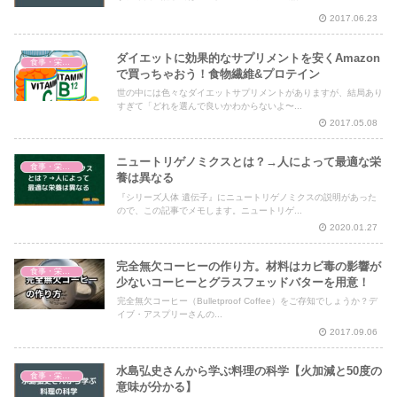
2017.06.23
ダイエットに効果的なサプリメントを安くAmazon
食事・栄養・サプリ
で買っちゃおう！食物繊維&プロテイン
世の中には色々なダイエットサプリメントがありますが、結局あり
すぎて「どれを選んで良いかわからないよ〜...
2017.05.08
ニュートリゲノミクスとは？→人によって最適な栄
食事・栄養・サプリ
養は異なる
『シリーズ人体 遺伝子』にニュートリゲノミクスの説明があった
ので、この記事でメモします。ニュートリゲ...
2020.01.27
完全無欠コーヒーの作り方。材料はカビ毒の影響が
食事・栄養・サプリ
少ないコーヒーとグラスフェッドバターを用意！
完全無欠コーヒー（Bulletproof Coffee）をご存知でしょうか？デ
イブ・アスプリーさんの...
2017.09.06
水島弘史さんから学ぶ料理の科学【火加減と50度の
食事・栄養・サプリ
意味が分かる】