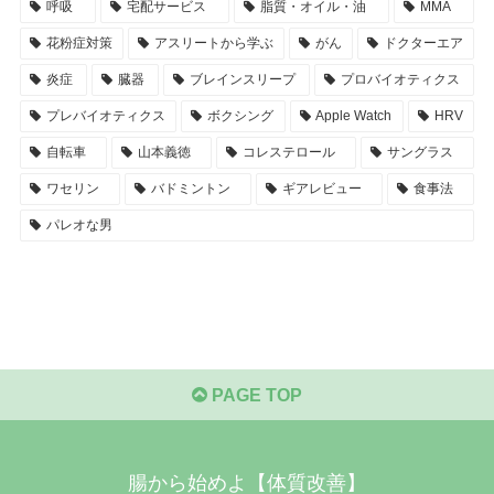
呼吸
宅配サービス
脂質・オイル・油
MMA
花粉症対策
アスリートから学ぶ
がん
ドクターエア
炎症
臓器
ブレインスリープ
プロバイオティクス
プレバイオティクス
ボクシング
Apple Watch
HRV
自転車
山本義徳
コレステロール
サングラス
ワセリン
バドミントン
ギアレビュー
食事法
パレオな男
PAGE TOP
腸から始めよ【体質改善】