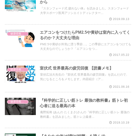
から
『スタンフォード式 疲れない体』を読みました。スタンフォード
大学スポーツ医局アソシエイトディレクター...
2019.09.13
エアコンをつけたらPM2.5や黄砂は室内に入ってく
健康情報の読み解き・考え方
るのか？大丈夫な理由
PM2.5や黄砂が外気に漂う季節…。この季節にエアコンをつけても
大丈夫なのでしょうか？「エアコンをつ...
2017.05.22
室伏式 世界最高の疲労回復 【読書メモ】
健康情報の読み解き・考え方
室伏広治大先生の『室伏式 世界最高の疲労回復』を読んだので、
気になるところをメモします。内容紹介（ア...
2021.06.16
『科学的に正しい筋トレ 最強の教科書』筋トレ初
健康情報の読み解き・考え方
心者に送る最高の本
庵野拓将 (あんの たくまさ)さんの『科学的に正しい筋トレ 最強の
教科書』を読みました。筋トレ上級者...
2019.10.19