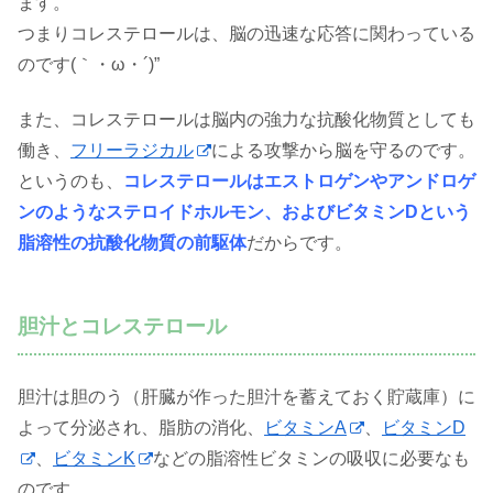
ます。
つまりコレステロールは、脳の迅速な応答に関わっている
のです(｀・ω・´)”
また、コレステロールは脳内の強力な抗酸化物質としても
働き、
フリーラジカル
による攻撃から脳を守るのです。
というのも、
コレステロールはエストロゲンやアンドロゲ
ンのようなステロイドホルモン、およびビタミンDという
脂溶性の抗酸化物質の前駆体
だからです。
胆汁とコレステロール
胆汁は胆のう（肝臓が作った胆汁を蓄えておく貯蔵庫）に
よって分泌され、脂肪の消化、
ビタミンA
、
ビタミンD
、
ビタミンK
などの脂溶性ビタミンの吸収に必要なも
のです。