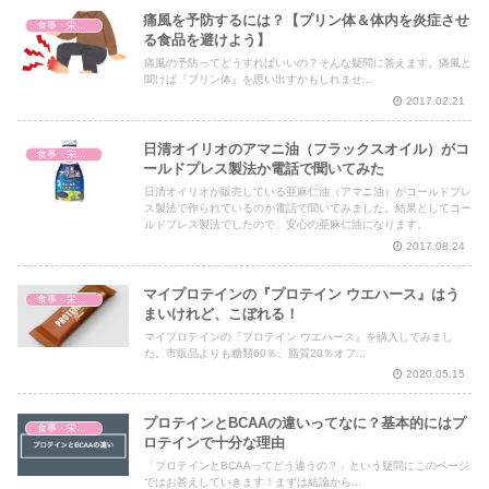
痛風を予防するには？【プリン体＆体内を炎症させ
食事・栄養・サプリ
る食品を避けよう】
痛風の予防ってどうすればいいの？そんな疑問に答えます。痛風と
聞けば『プリン体』を思い出すかもしれませ...
2017.02.21
日清オイリオのアマニ油（フラックスオイル）がコ
食事・栄養・サプリ
ールドプレス製法か電話で聞いてみた
日清オイリオが販売している亜麻仁油（アマニ油）がコールドプレ
ス製法で作られているのか電話で聞いてみました。結果としてコー
ルドプレス製法でしたので、安心の亜麻仁油になります。
2017.08.24
マイプロテインの『プロテイン ウエハース』はう
食事・栄養・サプリ
まいけれど、こぼれる！
マイプロテインの『プロテイン ウエハース』を購入してみまし
た。市販品よりも糖類60％、脂質20％オフ...
2020.05.15
プロテインとBCAAの違いってなに？基本的にはプ
食事・栄養・サプリ
ロテインで十分な理由
「プロテインとBCAAってどう違うの？」という疑問にこのページ
ではお答えしていきます！まずは結論から...