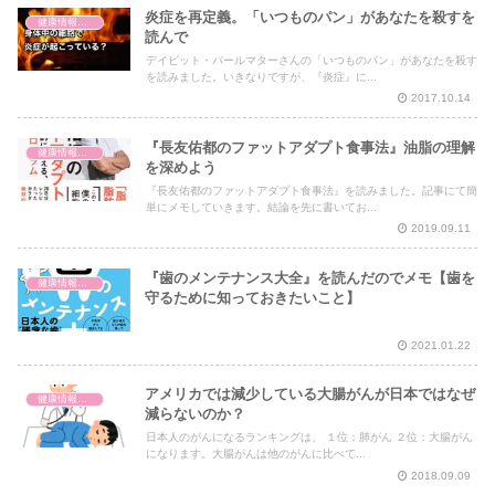
炎症を再定義。「いつものパン」があなたを殺すを
健康情報の読み解き・考え方
読んで
デイビット・パールマターさんの「いつものパン」があなたを殺す
を読みました。いきなりですが、『炎症』に...
2017.10.14
『長友佑都のファットアダプト食事法』油脂の理解
健康情報の読み解き・考え方
を深めよう
『長友佑都のファットアダプト食事法』を読みました。記事にて簡
単にメモしていきます。結論を先に書いてお...
2019.09.11
『歯のメンテナンス大全』を読んだのでメモ【歯を
健康情報の読み解き・考え方
守るために知っておきたいこと】
2021.01.22
アメリカでは減少している大腸がんが日本ではなぜ
健康情報の読み解き・考え方
減らないのか？
日本人のがんになるランキングは、 １位：肺がん ２位：大腸がん
になります。大腸がんは他のがんに比べて...
2018.09.09