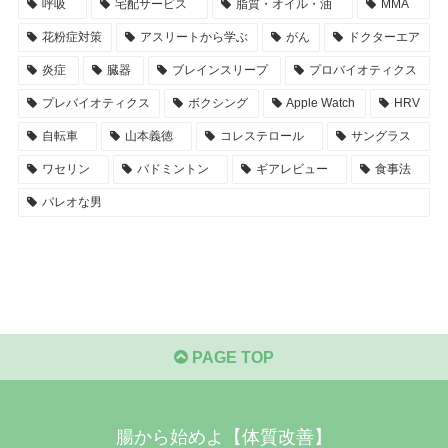
呼吸
宅配サービス
脂質・オイル・油
MMA
花粉症対策
アスリートから学ぶ
がん
ドクターエア
炎症
臓器
ブレインスリープ
プロバイオティクス
プレバイオティクス
ボクシング
Apple Watch
HRV
自転車
山本義徳
コレステロール
サングラス
ワセリン
バドミントン
ギアレビュー
食事法
パレオな男
PAGE TOP
腸から始めよ【体質改善】