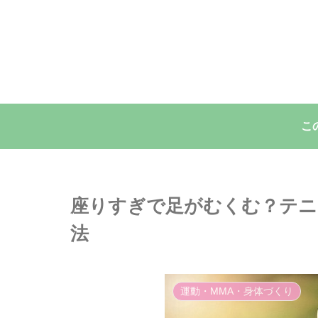
こ
座りすぎで足がむくむ？テニ
法
運動・MMA・身体づくり