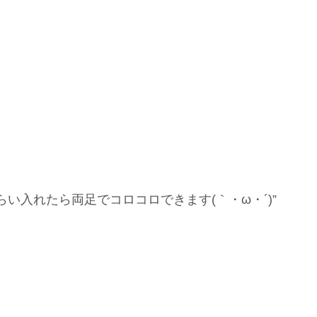
い入れたら両足でコロコロできます(｀・ω・´)”