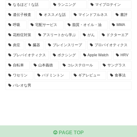
なるほど！な話
ランニング
マイプロテイン
遺伝子検査
オススメな話
マインドフルネス
書評
呼吸
宅配サービス
脂質・オイル・油
MMA
花粉症対策
アスリートから学ぶ
がん
ドクターエア
炎症
臓器
ブレインスリープ
プロバイオティクス
プレバイオティクス
ボクシング
Apple Watch
HRV
自転車
山本義徳
コレステロール
サングラス
ワセリン
バドミントン
ギアレビュー
食事法
パレオな男
PAGE TOP