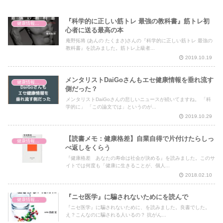
『科学的に正しい筋トレ 最強の教科書』筋トレ初
健康情報の読み解き・考え方
心者に送る最高の本
庵野拓将 (あんの たくまさ)さんの『科学的に正しい筋トレ 最強の
教科書』を読みました。筋トレ上級者...
2019.10.19
メンタリストDaiGoさんもエセ健康情報を垂れ流す
健康情報の読み解き・考え方
側だった？
メンタリストDaiGoさんの悲しいニュースが続いてますね。 「科
学的に」 「この論文では」というのが...
2019.10.29
【読書メモ：健康格差】自業自得で片付けたらしっ
健康情報の読み解き・考え方
ぺ返しをくらう
『健康格差 あなたの寿命は社会が決める』を読みました。このサ
イトでは何度も「健康に生きることが、個人...
2018.02.10
『ニセ医学』に騙されないためにを読んで
健康情報の読み解き・考え方
『ニセ医学』に騙されないために、を読みました。良書でした。
え？こんなのに騙される人いるの？ 抗がん...