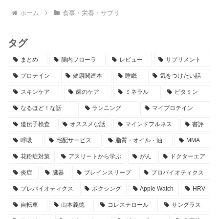
ホーム
食事・栄養・サプリ
タグ
まとめ
腸内フローラ
レビュー
サプリメント
プロテイン
健康関連本
睡眠
気をつけたい話
スキンケア
歯のケア
ミネラル
ビタミン
なるほど！な話
ランニング
マイプロテイン
遺伝子検査
オススメな話
マインドフルネス
書評
呼吸
宅配サービス
脂質・オイル・油
MMA
花粉症対策
アスリートから学ぶ
がん
ドクターエア
炎症
臓器
ブレインスリープ
プロバイオティクス
プレバイオティクス
ボクシング
Apple Watch
HRV
自転車
山本義徳
コレステロール
サングラス