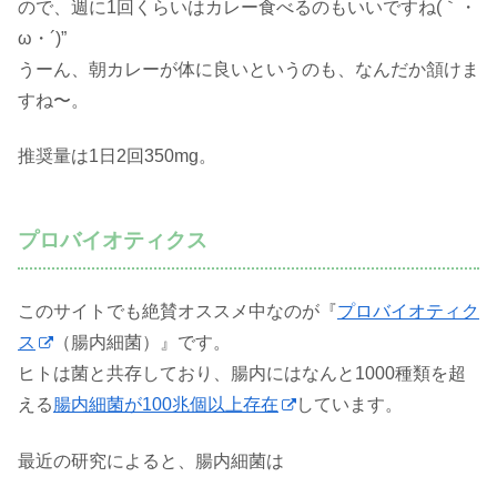
ので、週に1回くらいはカレー食べるのもいいですね(｀・
ω・´)”
うーん、朝カレーが体に良いというのも、なんだか頷けま
すね〜。
推奨量は1日2回350mg。
プロバイオティクス
このサイトでも絶賛オススメ中なのが『
プロバイオティク
ス
（腸内細菌）』です。
ヒトは菌と共存しており、腸内にはなんと1000種類を超
える
腸内細菌が100兆個以上存在
しています。
最近の研究によると、腸内細菌は