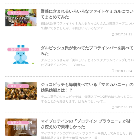
野菜に含まれるいろいろなファイトケミカルについ
食事・栄養・サプリ
てまとめてみた
前回の記事でファイトケミカルをたっぷり含んだ野菜スープについ
て書いてきましたが、今回はいろいろなファ...
2017.09.11
ダルビッシュ氏が食べてたプロテインバーを調べて
食事・栄養・サプリ
みた
ダルビッシュさんが「美味しい」とインスタグラムにアップしてい
たプロテインバー。 View t...
2018.12.24
ジョコビッチも毎朝食べている『マヌカハニー』の
食事・栄養・サプリ
効果効能とは！？
テニス選手のジョコビッチは、毎朝スプーン2杯のはちみつを口に
することから始まります。はちみつといって...
2017.03.13
マイプロテインの『プロテイン ブラウニー』が甘
食事・栄養・サプリ
さ控えめで美味しかった
マイプロテインのプロテイン ブラウニーを購入してみました。英
国市販品よりも最大で糖質75％オフ。厳し...