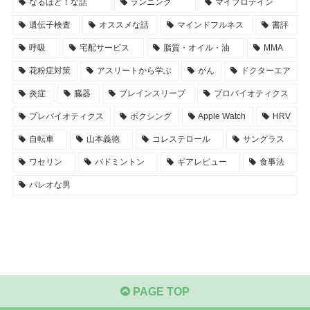
なるほど！な話
ランニング
マイプロテイン
遺伝子検査
オススメな話
マインドフルネス
書評
呼吸
宅配サービス
脂質・オイル・油
MMA
花粉症対策
アスリートから学ぶ
がん
ドクターエア
炎症
臓器
ブレインスリープ
プロバイオティクス
プレバイオティクス
ボクシング
Apple Watch
HRV
自転車
山本義徳
コレステロール
サングラス
ワセリン
バドミントン
ギアレビュー
食事法
パレオな男
PAGE TOP