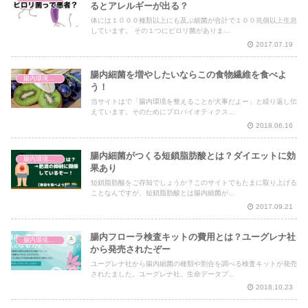
るとアレルギーが出る？
体には１０００種類以上にも及ぶ細菌が合計で１００兆個以上生息
しています。 その１つにピロリ菌がありま...
2017.07.19
腸内細菌を増やしたいならこの食物繊維を食べよ
腸内環境と体の仕組み
う！
当サイトはで「腸内環境を整えることが大事だよー」と繰り返し伝
えています。そのためにプロバイオティクス...
2018.06.16
腸内細菌がつくる短鎖脂肪酸とは？ダイエットに効
腸内環境と体の仕組み
果あり
短鎖脂肪酸をご存知でしょうか？このサイトでもたまに取り上げる
ことなんですが、短鎖脂肪酸とは腸内細菌が...
2017.09.21
腸内フローラ検査キットの費用とは？ユーグレナ社
腸内環境と体の仕組み
から発売されたぞー
ユーグレナ社から腸内細菌の種類や割合を調べる検査キットが発売
されたました。ユーグレナ社、生命データプ...
2018.10.23