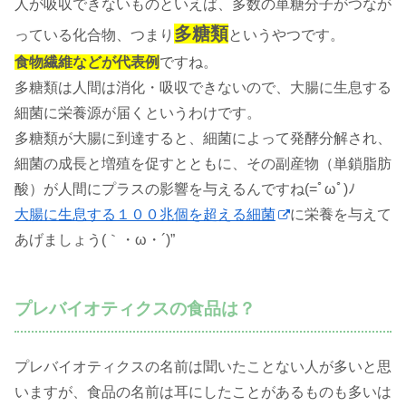
人が吸収できないものといえば、多数の単糖分子がつなが
多糖類
っている化合物、つまり
というやつです。
食物繊維などが代表例
ですね。
多糖類は人間は消化・吸収できないので、大腸に生息する
細菌に栄養源が届くというわけです。
多糖類が大腸に到達すると、細菌によって発酵分解され、
細菌の成長と増殖を促すとともに、その副産物（単鎖脂肪
酸）が人間にプラスの影響を与えるんですね(=ﾟωﾟ)ﾉ
大腸に生息する１００兆個を超える細菌
に栄養を与えて
あげましょう(｀・ω・´)”
プレバイオティクスの食品は？
プレバイオティクスの名前は聞いたことない人が多いと思
いますが、食品の名前は耳にしたことがあるものも多いは