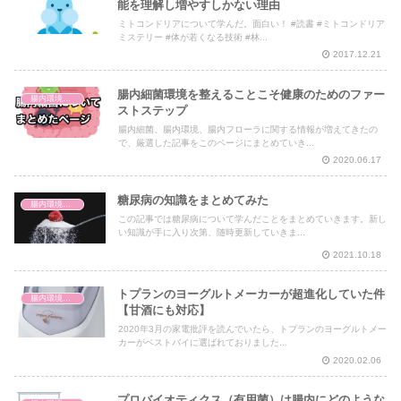
能を理解し増やすしかない理由
ミトコンドリアについて学んだ。面白い！ #読書 #ミトコンドリア
ミステリー #体が若くなる技術 #林...
2017.12.21
腸内細菌環境を整えることこそ健康のためのファー
腸内環境と体の仕組み
ストステップ
腸内細菌、腸内環境、腸内フローラに関する情報が増えてきたの
で、厳選した記事をこのページにまとめていき...
2020.06.17
糖尿病の知識をまとめてみた
腸内環境と体の仕組み
この記事では糖尿病について学んだことをまとめていきます。新し
い知識が手に入り次第、随時更新していきま...
2021.10.18
トプランのヨーグルトメーカーが超進化していた件
腸内環境と体の仕組み
【甘酒にも対応】
2020年3月の家電批評を読んでいたら、トプランのヨーグルトメー
カーがベストバイに選ばれておりました...
2020.02.06
プロバイオティクス（有用菌）は腸内にどのような