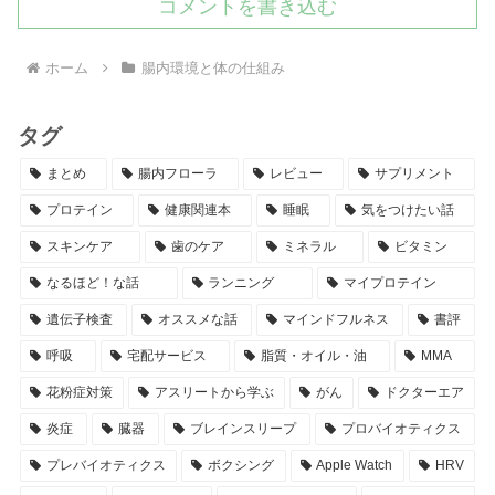
コメントを書き込む
ホーム
腸内環境と体の仕組み
タグ
まとめ
腸内フローラ
レビュー
サプリメント
プロテイン
健康関連本
睡眠
気をつけたい話
スキンケア
歯のケア
ミネラル
ビタミン
なるほど！な話
ランニング
マイプロテイン
遺伝子検査
オススメな話
マインドフルネス
書評
呼吸
宅配サービス
脂質・オイル・油
MMA
花粉症対策
アスリートから学ぶ
がん
ドクターエア
炎症
臓器
ブレインスリープ
プロバイオティクス
プレバイオティクス
ボクシング
Apple Watch
HRV