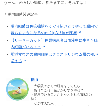
うーん、恐ろしい循環。参考までに。それでは！
＊腸内細菌関連記事
腸内細菌は免疫機構をくぐり抜けどうやって腸内で
暮らすようになるのか？IgA抗体が関与
【リーキーガット】糖尿病患者は血液中に生きた腸
内細菌がいる！？
肥満マウスの腸内細菌はクロストリジウム属の種が
増える
福山
・大学院でがんの研究をしてたら
・あれ？これ、金かかりすぎやね？
・健康でいることがもっとも社会貢献じゃ
ね？
・とか考えた人