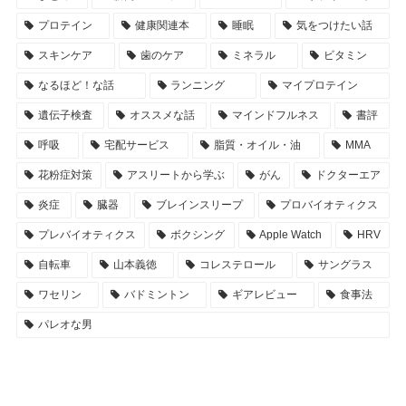
プロテイン
健康関連本
睡眠
気をつけたい話
スキンケア
歯のケア
ミネラル
ビタミン
なるほど！な話
ランニング
マイプロテイン
遺伝子検査
オススメな話
マインドフルネス
書評
呼吸
宅配サービス
脂質・オイル・油
MMA
花粉症対策
アスリートから学ぶ
がん
ドクターエア
炎症
臓器
ブレインスリープ
プロバイオティクス
プレバイオティクス
ボクシング
Apple Watch
HRV
自転車
山本義徳
コレステロール
サングラス
ワセリン
バドミントン
ギアレビュー
食事法
パレオな男