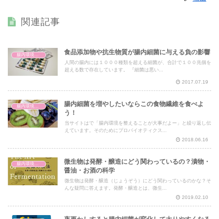
関連記事
食品添加物や抗生物質が腸内細菌に与える負の影響
腸内環境と体の仕組み
人間の腸内には１０００種類を超える細菌が、合計で１００兆個を
超える数で存在しています。 『細菌は悪い...
2017.07.19
腸内細菌を増やしたいならこの食物繊維を食べよ
腸内環境と体の仕組み
う！
当サイトはで「腸内環境を整えることが大事だよー」と繰り返し伝
えています。そのためにプロバイオティクス...
2018.06.16
微生物は発酵・醸造にどう関わっているの？漬物・
腸内環境と体の仕組み
醤油・お酒の科学
微生物は発酵・醸造（じょうぞう）にどう関わっているのかな？そ
んな疑問に答えます。発酵・醸造とは、微生...
2019.02.10