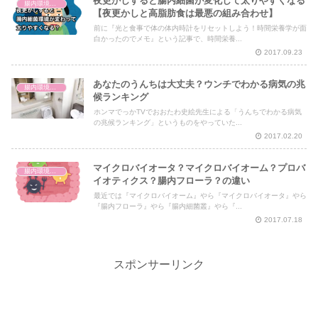
夜更かしすると腸内細菌が変化して太りやすくなる
腸内環境と体の仕組み
【夜更かしと高脂肪食は最悪の組み合わせ】
前に『光と食事で体の体内時計をリセットしよう！時間栄養学が面
白かったのでメモ』という記事で、時間栄養...
2017.09.23
あなたのうんちは大丈夫？ウンチでわかる病気の兆
腸内環境と体の仕組み
候ランキング
ホンマでっかTVでおおたわ史絵先生による「うんちでわかる病気
の兆候ランキング」というものをやっていた...
2017.02.20
マイクロバイオータ？マイクロバイオーム？プロバ
腸内環境と体の仕組み
イオティクス？腸内フローラ？の違い
最近では『マイクロバイオーム』やら『マイクロバイオータ』やら
『腸内フローラ』やら『腸内細菌叢』やら『...
2017.07.18
スポンサーリンク