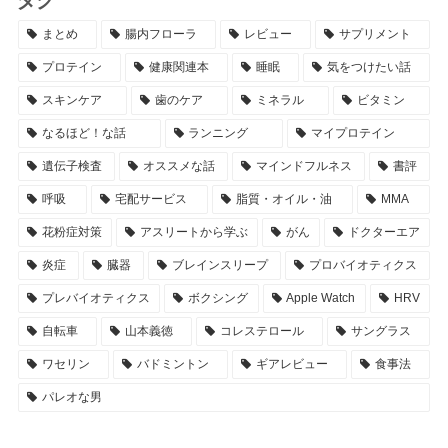
タグ
まとめ
腸内フローラ
レビュー
サプリメント
プロテイン
健康関連本
睡眠
気をつけたい話
スキンケア
歯のケア
ミネラル
ビタミン
なるほど！な話
ランニング
マイプロテイン
遺伝子検査
オススメな話
マインドフルネス
書評
呼吸
宅配サービス
脂質・オイル・油
MMA
花粉症対策
アスリートから学ぶ
がん
ドクターエア
炎症
臓器
ブレインスリープ
プロバイオティクス
プレバイオティクス
ボクシング
Apple Watch
HRV
自転車
山本義徳
コレステロール
サングラス
ワセリン
バドミントン
ギアレビュー
食事法
パレオな男