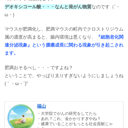
デオキシコール酸・・・なんと発がん物質
なのです（´・
ω・)
マウスが肥満化し、肥満マウスの町内でクロストリジウム
属の濃度が高まると、腸内環境は悪くなり、
『細胞老化関
連分泌現象』という腫瘍成長に関わる現象が引き起こされ
ます。
肥満おそるべし・・・ですよね？
ということで、やっぱり太りすぎないようにしましょうね
(｀・ω・´)”
福山
・大学院でがんの研究をしてたら
・あれ？これ、金かかりすぎやね？
・健康でいることがもっとも社会貢献じゃ