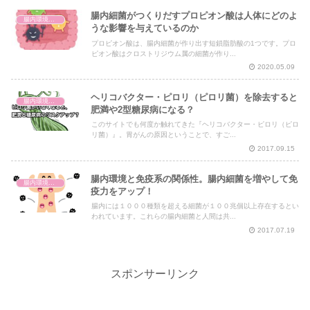
腸内細菌がつくりだすプロピオン酸は人体にどのよ
腸内環境と体の仕組み
うな影響を与えているのか
プロピオン酸は、腸内細菌が作り出す短鎖脂肪酸の1つです。プロ
ピオン酸はクロストリジウム属の細菌が作り...
2020.05.09
ヘリコバクター・ピロリ（ピロリ菌）を除去すると
腸内環境と体の仕組み
肥満や2型糖尿病になる？
このサイトでも何度か触れてきた『ヘリコバクター・ピロリ（ピロ
リ菌）』。胃がんの原因ということで、すご...
2017.09.15
腸内環境と免疫系の関係性。腸内細菌を増やして免
腸内環境と体の仕組み
疫力をアップ！
腸内には１０００種類を超える細菌が１００兆個以上存在するとい
われています。これらの腸内細菌と人間は共...
2017.07.19
スポンサーリンク