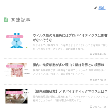
福山
関連記事
ウィルス性の胃腸炎にはプロバイオティクスは影響
腸内環境と体の仕組み
がないそうな
当サイトでは腸内フローラを整えようぜ！ということを前面に押し
出しております。さてさて、腸内細菌を食べ...
2018.11.23
腸内に免疫細胞が多い理由？腸は外界との境界線
腸内環境と体の仕組み
腸内に免疫細胞が多い理由をご存知でしょうか？ 免疫細胞が多い
ということは、つまり、腸が重要ということ...
2017.08.11
【腸内細菌研究】ノドバイオティックマウスとは？
腸内環境と体の仕組み
腸内細菌環境の研究に使われる『ノドバイオティックマウス』をご
存知でしょうか？ 「腸内環境の研究ってこ...
2017.07.18