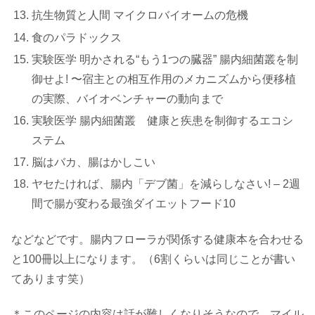
抗生物質と人間 マイクロバイオームの危機
食のパラドックス
実験医学 明かされる“もう1つの臓器” 腸内細菌叢を制
御せよ! 〜宿主との相互作用のメカニズムから便移植
の実際、バイオベンチャーの動向まで
実験医学 腸内細菌叢 健康と疾患を制御するエコシ
ステム
脳はバカ、腸はかしこい
ヤセたければ、腸内「デブ菌」を減らしなさい! – 2週
間で腸が変わる最強ダイエットフード10
などなどです。腸内フローラが関係する健康本を合わせる
と100冊以上になります。（6割くらいは同じことが書い
てあります笑）
＊このページの内容は話が難しくなりそうなので、マイル