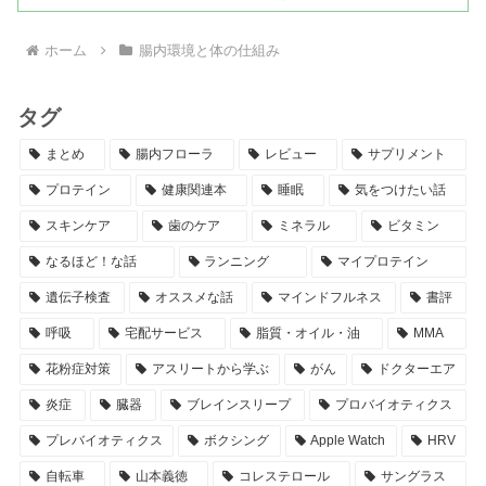
ホーム
腸内環境と体の仕組み
タグ
まとめ
腸内フローラ
レビュー
サプリメント
プロテイン
健康関連本
睡眠
気をつけたい話
スキンケア
歯のケア
ミネラル
ビタミン
なるほど！な話
ランニング
マイプロテイン
遺伝子検査
オススメな話
マインドフルネス
書評
呼吸
宅配サービス
脂質・オイル・油
MMA
花粉症対策
アスリートから学ぶ
がん
ドクターエア
炎症
臓器
ブレインスリープ
プロバイオティクス
プレバイオティクス
ボクシング
Apple Watch
HRV
自転車
山本義徳
コレステロール
サングラス