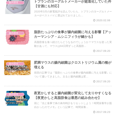
トプランのヨーグルトメーカーが超進化していた件
腸内環境と体の仕組み
【甘酒にも対応】
2020年3月の家電批評を読んでいたら、トプランのヨーグルトメー
カーがベストバイに選ばれておりました...
2020.02.06
脂肪たっぷりの食事が腸内細菌に与える影響【アッ
腸内環境と体の仕組み
カーマンシア・ムシニフィラが鍵かも】
高脂肪食を食べ続けたらどうなるのでしょうか？マウスを使った実
験があって、マウスは84日間ずっと高脂肪...
2017.09.20
肥満マウスの腸内細菌はクロストリジウム属の種が
腸内環境と体の仕組み
増える
前回の記事では『脂肪たっぷりの食事が腸内細菌に与える影響』に
ついて書いてきました。太ると腸内細菌は変...
2017.09.20
夜更かしすると腸内細菌が変化して太りやすくなる
腸内環境と体の仕組み
【夜更かしと高脂肪食は最悪の組み合わせ】
前に『光と食事で体の体内時計をリセットしよう！時間栄養学が面
白かったのでメモ』という記事で、時間栄養...
2017.09.23