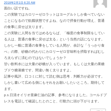
2018年2月1日 6:20 AM
面白い話ですね。
この実験ではカロリーゼロラットはヨーグルトしか食べていない
ことになるので飢餓状態ですよね、なので摂食行動が増え、普通
の食事に戻せば太ります。
この実験に人間を当てはめるならば、「極度の食事制限をしてい
る人は、普通の食事に戻せば太る」という当然の話になります。
しかし一般に普通の食事をしている人間が、余計な「うっかり食
べ」の際、砂糖の代わりにカロリーゼロ甘味料を摂取すればむし
ろ太らずに済むのではないでしょうか？
甘い飲料水には大量の砂糖が入っています。もしくは大量の果糖
ブドウ糖液糖です。間違い無く太りますよ。
記事や風評、口コミに対して読む側は思考．判断力が必須です。
しかし書いて広める側にもそれをお願いしたいところ。期待して
ます。
p.s.日清オイリオ亜麻仁油の記事、参考になりました。コールドプ
レスを電話して確認したとのこと、行動力に頭が下がります。