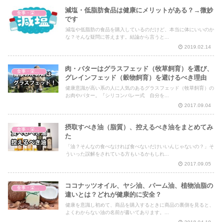
減塩・低脂肪食品は健康にメリットがある？→微妙
食事・栄養・サプリ
です
減塩や低脂肪の食品を購入しているのだけど、本当に体にいいのか
な？そんな疑問に答えます。結論から言うと...
2019.02.14
肉・バターはグラスフェッド（牧草飼育）を選び、
食事・栄養・サプリ
グレインフェッド（穀物飼育）を避けるべき理由
健康意識が高い系の人に人気のあるグラスフェッド（牧草飼育）の
お肉やバター。『シリコンバレー式 自分を...
2017.09.04
摂取すべき油（脂質）、控えるべき油をまとめてみ
食事・栄養・サプリ
た
「油？そんなの食べなければ食べないだけいいんじゃないの？」そ
ういった誤解をされている方もいるかもしれ...
2017.09.05
ココナッツオイル、ヤシ油、パーム油、植物油脂の
食事・栄養・サプリ
違いとは？どれが健康的に安全？
健康を意識し初めて、商品を購入するときに商品の裏側を見ると、
よくわからない油の名前が書いてあります。...