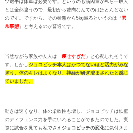
ツ選手は体重は必要です。というのも筋肉量が私ら一般人
とは全然違うので、最初から贅肉なんてのはほとんどない
のです。ですから、その状態から5kg減るというのは『
異
常事態
』と考えるのが普通です。
当然ながら家族や友人は「
痩せすぎだ
」と心配したそうで
す。しかし
ジョコビッチ本人はかつてないほど活力がみな
ぎり、体のキレはよくなり、神経が研ぎ澄まされたと感じ
ていました。
動きは速くなり、体の柔軟性も増し、ジョコビッチは鉄壁
のディフェンス力を手にいれることができたのでした。実
際に試合を見ても私でさえ
ジョコビッチの変化
に気付きま