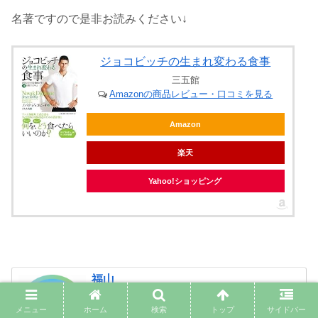
名著ですので是非お読みください↓
ジョコビッチの生まれ変わる食事
三五館
Amazonの商品レビュー・口コミを見る
Amazon
楽天
Yahoo!ショッピング
福山
・大学院でがんの研究をしてたら
・あれ？これ、金かかりすぎやね？
メニュー
ホーム
検索
トップ
サイドバー