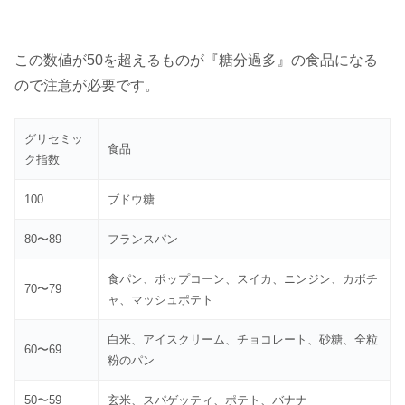
この数値が50を超えるものが『糖分過多』の食品になる
ので注意が必要です。
グリセミッ
食品
ク指数
100
ブドウ糖
80〜89
フランスパン
食パン、ポップコーン、スイカ、ニンジン、カボチ
70〜79
ャ、マッシュポテト
白米、アイスクリーム、チョコレート、砂糖、全粒
60〜69
粉のパン
50〜59
玄米、スパゲッティ、ポテト、バナナ