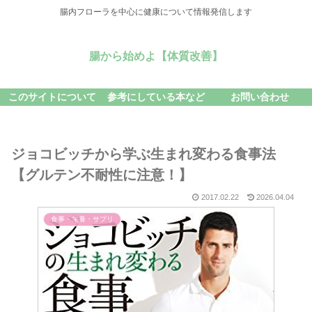
腸内フローラを中心に健康について情報発信します
腸から始めよ【体質改善】
このサイトについて
参考にしている本など
お問い合わせ
ジョコビッチから学ぶ生まれ変わる食事法
【グルテン不耐性に注意！】
2017.02.22
2026.04.04
食事・栄養・サプリ