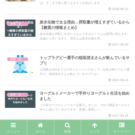
ば、そこまで体に悪くなさそうな気がします。...
2018.06.12
炭水化物で太る理由→摂取量が増えすぎているから
食事・栄養・サプリ
【糖質の情報まとめ】
炭水化物を摂取しすぎたらなんで太るの？そんな疑問に答えます。
結論から言いますと、現代人は炭水化物を摂...
2017.06.20
トップラグビー選手の稲垣啓太さんが飲んでいるサ
食事・栄養・サプリ
プリ
心拍数を200まで上げるトレーニングをしている化け物ラグビー選
手の、稲垣啓太さんが飲んでいるサプリが...
2022.09.21
ヨーグルトメーカーで手作りヨーグルト生活を始め
食事・栄養・サプリ
ました
この前ヨーグルトメーカーを購入しました。それで最近ヨーグルト
作りに励んでいるのですが、普通に美味しい...
2017.05.15
野菜に含まれるいろいろなファイトケミカルについ
食事・栄養・サプリ
メニュー
ホーム
検索
トップ
サイドバー
てまとめてみた