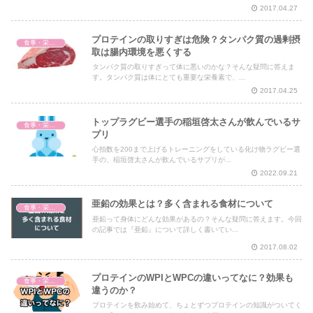
2017.04.27
プロテインの取りすぎは危険？タンパク質の過剰摂
食事・栄養・サプリ
取は腸内環境を悪くする
タンパク質の取りすぎって体に悪いのかな？そんな疑問に答えま
す。タンパク質は体にとても重要な栄養素で、...
2017.04.25
トップラグビー選手の稲垣啓太さんが飲んでいるサ
食事・栄養・サプリ
プリ
心拍数を200まで上げるトレーニングをしている化け物ラグビー選
手の、稲垣啓太さんが飲んでいるサプリが...
2022.09.21
亜鉛の効果とは？多く含まれる食材について
食事・栄養・サプリ
亜鉛って身体にどんな効果があるの？そんな疑問に答えます。今回
の記事では『亜鉛』について詳しく書いてい...
2017.08.02
プロテインのWPIとWPCの違いってなに？効果も
食事・栄養・サプリ
違うのか？
プロテインを飲み始めて、ちょとずつプロテインの知識がついてく