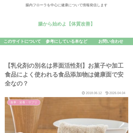
腸内フローラを中心に健康について情報発信します
腸から始めよ【体質改善】
このサイトについて
参考にしている本など
お問い合わせ
【乳化剤の別名は界面活性剤】お菓子や加工
食品によく使われる食品添加物は健康面で安
全なの？
2018.06.12
2026.04.04
食事・栄養・サプリ