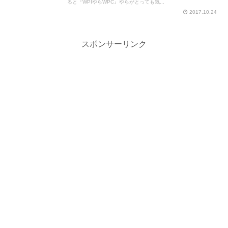
ると『WPIやらWPC』やらがとっても気...
2017.10.24
スポンサーリンク