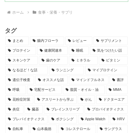
ホーム
食事・栄養・サプリ
タグ
まとめ
腸内フローラ
レビュー
サプリメント
プロテイン
健康関連本
睡眠
気をつけたい話
スキンケア
歯のケア
ミネラル
ビタミン
なるほど！な話
ランニング
マイプロテイン
遺伝子検査
オススメな話
マインドフルネス
書評
呼吸
宅配サービス
脂質・オイル・油
MMA
花粉症対策
アスリートから学ぶ
がん
ドクターエア
炎症
臓器
ブレインスリープ
プロバイオティクス
プレバイオティクス
ボクシング
Apple Watch
HRV
自転車
山本義徳
コレステロール
サングラス