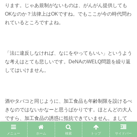
ります。じゃあ規制がないものは、がんがん提供しても
OKなのか？法律上はOKですね。でもここが今の時代問わ
れているところですよね。
「法に違反しなければ、なにをやってもいい」というよう
な考えはとても悲しいです。DeNAのWELQ問題を繰り返
してはいけません。
酒やタバコと同じように、加工食品も年齢制限を設けるべ
きなのではないかなーと思うばかりです。ほとんどの大人
ですら、加工食品の誘惑に抵抗できていません。まして
や、自己コントロール能力が育まれていない子どもはなお
メニュー
ホーム
検索
トップ
サイドバー
さらです。
なにしろ中毒状態にする味付けを、食品メーカ