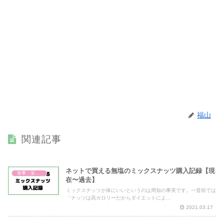
福山
関連記事
ネットで買える無塩のミックスナッツ購入記録【現
食事・栄養・サプリ
在〜過去】
ミックスナッツが体にいいというのは周知の事実です。一昔前では
「ナッツは高カロリーだからダイエットによ...
2021.03.17