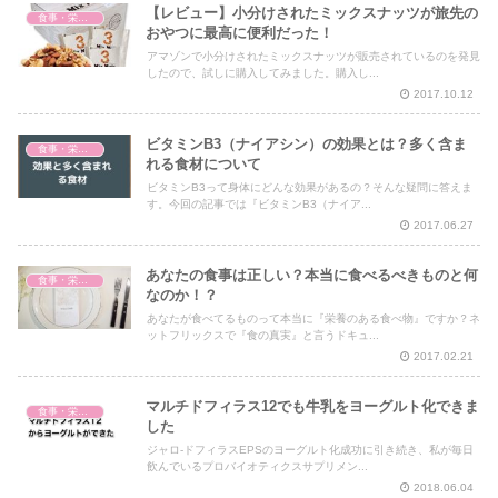
【レビュー】小分けされたミックスナッツが旅先の
食事・栄養・サプリ
おやつに最高に便利だった！
アマゾンで小分けされたミックスナッツが販売されているのを発見
したので、試しに購入してみました。購入し...
2017.10.12
ビタミンB3（ナイアシン）の効果とは？多く含ま
食事・栄養・サプリ
れる食材について
ビタミンB3って身体にどんな効果があるの？そんな疑問に答えま
す。今回の記事では『ビタミンB3（ナイア...
2017.06.27
あなたの食事は正しい？本当に食べるべきものと何
食事・栄養・サプリ
なのか！？
あなたが食べてるものって本当に『栄養のある食べ物』ですか？ネ
ットフリックスで『食の真実』と言うドキュ...
2017.02.21
マルチドフィラス12でも牛乳をヨーグルト化できま
食事・栄養・サプリ
した
ジャロ‐ドフィラスEPSのヨーグルト化成功に引き続き、私が毎日
飲んでいるプロバイオティクスサプリメン...
2018.06.04