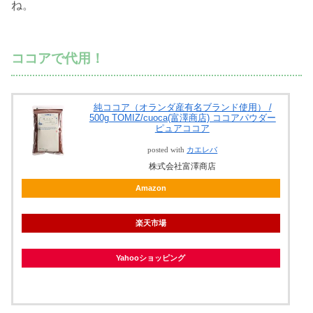
ね。
ココアで代用！
純ココア（オランダ産有名ブランド使用） /
500g TOMIZ/cuoca(富澤商店) ココアパウダー
ピュアココア
posted with
カエレバ
株式会社富澤商店
Amazon
楽天市場
Yahooショッピング