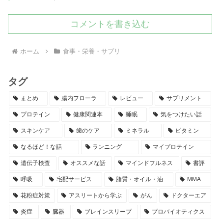
コメントを書き込む
ホーム
食事・栄養・サプリ
タグ
まとめ
腸内フローラ
レビュー
サプリメント
プロテイン
健康関連本
睡眠
気をつけたい話
スキンケア
歯のケア
ミネラル
ビタミン
なるほど！な話
ランニング
マイプロテイン
遺伝子検査
オススメな話
マインドフルネス
書評
呼吸
宅配サービス
脂質・オイル・油
MMA
花粉症対策
アスリートから学ぶ
がん
ドクターエア
炎症
臓器
ブレインスリープ
プロバイオティクス