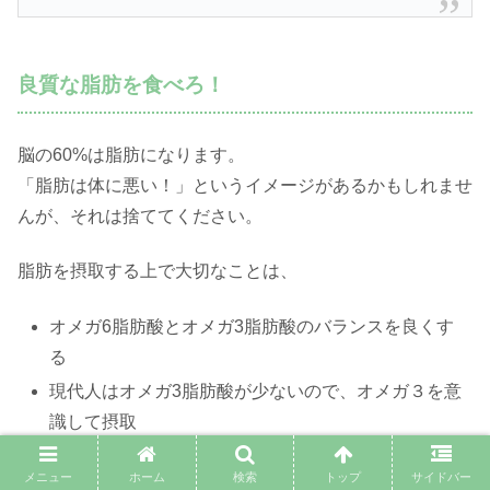
良質な脂肪を食べろ！
脳の60%は脂肪になります。
「脂肪は体に悪い！」というイメージがあるかもしれませ
んが、それは捨ててください。
脂肪を摂取する上で大切なことは、
オメガ6脂肪酸とオメガ3脂肪酸のバランスを良くす
る
現代人はオメガ3脂肪酸が少ないので、オメガ３を意
識して摂取
オメガ3脂肪酸を豊富に含む食品は次の通り。
メニュー
ホーム
検索
トップ
サイドバー