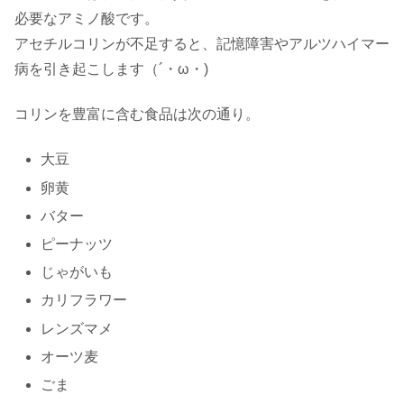
必要なアミノ酸です。
アセチルコリンが不足すると、記憶障害やアルツハイマー
病を引き起こします（´・ω・)
コリンを豊富に含む食品は次の通り。
大豆
卵黄
バター
ピーナッツ
じゃがいも
カリフラワー
レンズマメ
オーツ麦
ごま