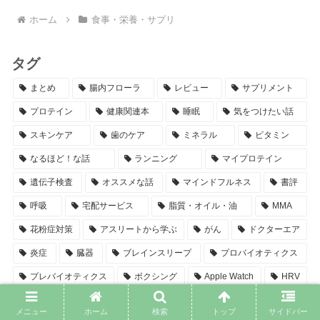
ホーム
食事・栄養・サプリ
タグ
まとめ
腸内フローラ
レビュー
サプリメント
プロテイン
健康関連本
睡眠
気をつけたい話
スキンケア
歯のケア
ミネラル
ビタミン
なるほど！な話
ランニング
マイプロテイン
遺伝子検査
オススメな話
マインドフルネス
書評
呼吸
宅配サービス
脂質・オイル・油
MMA
花粉症対策
アスリートから学ぶ
がん
ドクターエア
炎症
臓器
ブレインスリープ
プロバイオティクス
プレバイオティクス
ボクシング
Apple Watch
HRV
自転車
山本義徳
コレステロール
サングラス
メニュー
ホーム
検索
トップ
サイドバー