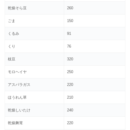
乾燥そら豆
260
ごま
150
くるみ
91
くり
76
枝豆
320
モロヘイヤ
250
アスパラガス
220
ほうれん草
210
乾燥しいたけ
240
乾燥舞茸
220