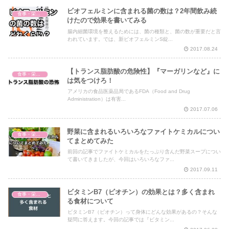
ビオフェルミンに含まれる菌の数は？2年間飲み続
食事・栄養・サプリ
けたので効果を書いてみる
腸内細菌環境を整えるためには、菌の種類と、菌の数が重要だと言
われています。では、新ビオフェルミンS錠...
2017.08.24
【トランス脂肪酸の危険性】『マーガリンなど』に
食事・栄養・サプリ
は気をつけろ！
アメリカの食品医薬品局であるFDA（Food and Drug
Administration）は有害...
2017.07.06
野菜に含まれるいろいろなファイトケミカルについ
食事・栄養・サプリ
てまとめてみた
前回の記事でファイトケミカルをたっぷり含んだ野菜スープについ
て書いてきましたが、今回はいろいろなファ...
2017.09.11
ビタミンB7（ビオチン）の効果とは？多く含まれ
食事・栄養・サプリ
る食材について
ビタミンB7（ビオチン）って身体にどんな効果があるの？そんな
疑問に答えます。今回の記事では『ビタミン...