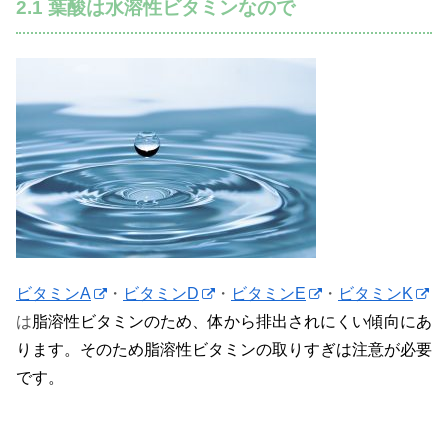
2.1 葉酸は水溶性ビタミンなので
ビタミンA
・
ビタミンD
・
ビタミンE
・
ビタミンK
は
脂溶性ビタミンのため、体から排出されにくい傾向にあ
ります。そのため脂溶性ビタミンの取りすぎは注意が必要
です。