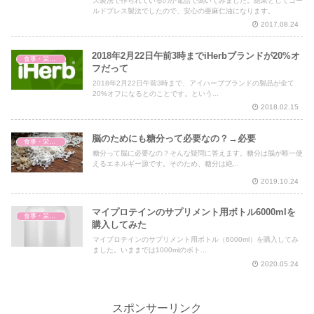
ス製法で作られているのか電話で聞いてみました。結果としてコー
ルドプレス製法でしたので、安心の亜麻仁油になります。
2017.08.24
2018年2月22日午前3時までiHerbブランドが20%オ
食事・栄養・サプリ
フだって
2018年2月22日午前3時まで、アイハーブブランドの製品が全て
20%オフになるとのことです。という...
2018.02.15
脳のためにも糖分って必要なの？→必要
食事・栄養・サプリ
糖分って脳に必要なの？そんな疑問に答えます。糖分は脳が唯一使
えるエネルギー源です。そのため、糖分は絶...
2019.10.24
マイプロテインのサプリメント用ボトル6000mlを
食事・栄養・サプリ
購入してみた
マイプロテインのサプリメント用ボトル（6000ml）を購入してみ
ました。いままでは1000mlのボト...
2020.05.24
スポンサーリンク