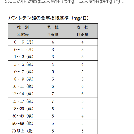
の1日の推奨量は成人男性で5mg、成人女性は4mgです。