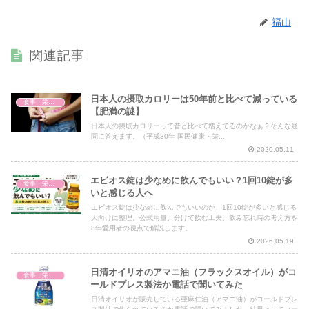
福山
関連記事
日本人の摂取カロリーは50年前と比べて減っている
食事・栄養・サプリ
【肥満の謎】
日本人の摂取カロリーって昔と比べて増えてるのかなぁ？そんな疑
問に答えます。（平成30年 国民健康・栄...
2020.05.11
エビオス錠は少なめに飲んでもいい？1回10錠が多
食事・栄養・サプリ
いと感じる人へ
エビオス錠は少なめに飲んでもいいのか、1回10錠が多いと感じる
人向けに整理。公式用量、分けて飲む工夫、飲み忘れ時の考え方を
8年愛用者の視点で解説します。
2026.05.19
日清オイリオのアマニ油（フラックスオイル）がコ
食事・栄養・サプリ
ールドプレス製法か電話で聞いてみた
日清オイリオが販売している亜麻仁油（アマニ油）がコールドプレ