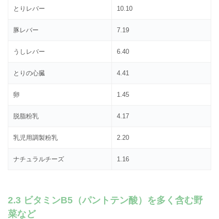
とりレバー
10.10
豚レバー
7.19
うしレバー
6.40
とりの心臓
4.41
卵
1.45
脱脂粉乳
4.17
乳児用調製粉乳
2.20
ナチュラルチーズ
1.16
2.3 ビタミンB5（パントテン酸）を多く含む野
菜など