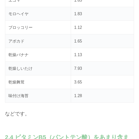
エゴマ
1.65
モロヘイヤ
1.83
ブロッコリー
1.12
アボカド
1.65
乾燥バナナ
1.13
乾燥しいたけ
7.93
乾燥舞茸
3.65
味付け海苔
1.28
などです。
2.4 ビタミンB5（パントテン酸）をあまり含ま