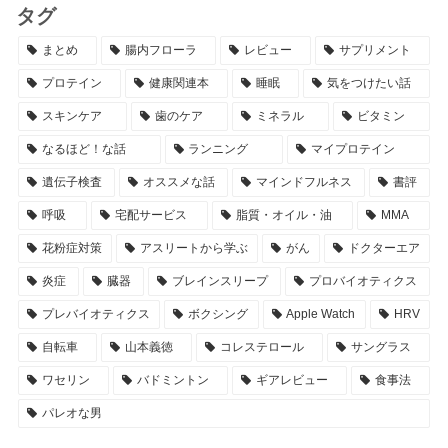
タグ
まとめ
腸内フローラ
レビュー
サプリメント
プロテイン
健康関連本
睡眠
気をつけたい話
スキンケア
歯のケア
ミネラル
ビタミン
なるほど！な話
ランニング
マイプロテイン
遺伝子検査
オススメな話
マインドフルネス
書評
呼吸
宅配サービス
脂質・オイル・油
MMA
花粉症対策
アスリートから学ぶ
がん
ドクターエア
炎症
臓器
ブレインスリープ
プロバイオティクス
プレバイオティクス
ボクシング
Apple Watch
HRV
自転車
山本義徳
コレステロール
サングラス
ワセリン
バドミントン
ギアレビュー
食事法
パレオな男