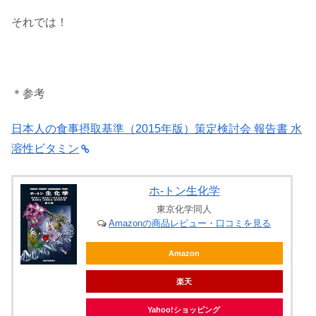
それでは！
＊参考
日本人の食事摂取基準（2015年版）策定検討会 報告書 水
溶性ビタミン
ホ-トン生化学
東京化学同人
Amazonの商品レビュー・口コミを見る
Amazon
楽天
Yahoo!ショッピング