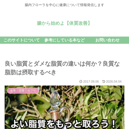
腸内フローラを中心に健康について情報発信します
腸から始めよ【体質改善】
このサイトについて
参考にしている本など
お問い合わせ
良い脂質とダメな脂質の違いは何か？良質な
脂肪は摂取するべき
2017.09.06
2026.04.04
食事・栄養・サプリ