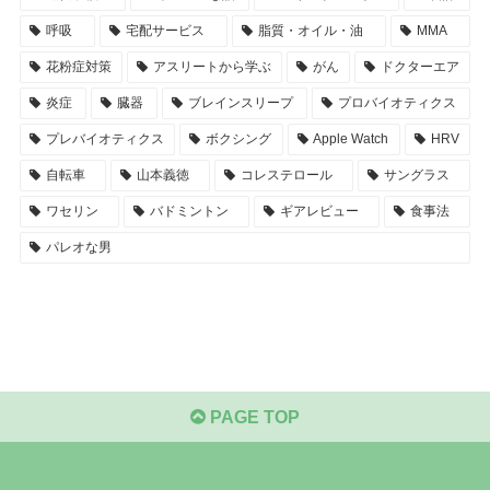
呼吸
宅配サービス
脂質・オイル・油
MMA
花粉症対策
アスリートから学ぶ
がん
ドクターエア
炎症
臓器
ブレインスリープ
プロバイオティクス
プレバイオティクス
ボクシング
Apple Watch
HRV
自転車
山本義徳
コレステロール
サングラス
ワセリン
バドミントン
ギアレビュー
食事法
パレオな男
PAGE TOP