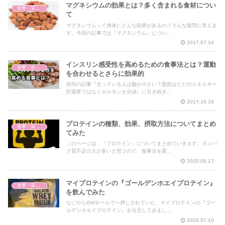
マグネシウムの効果とは？多く含まれる食材につい
食事・栄養・サプリ
て
マグネシウムって身体にどんな効果があるの？そんな疑問に答えま
す。今回の記事では『マグネシウム』につい...
2017.07.14
インスリン感受性を高めるための食事法とは？運動
食事・栄養・サプリ
を合わせるとさらに効果的
前回の記事『太っている人は脳が小さい？脂肪はただのエネルギー
貯蔵庫ではなくホルモンを分泌』に引き続き...
2017.10.19
プロテインの種類、効果、摂取方法についてまとめ
食事・栄養・サプリ
てみた
このページは、『プロテイン』についてまとめていきます。タンパ
ク質不足の人が多いと思うので、食事法を変...
2020.06.17
マイプロテインの『ゴールデンホエイプロテイン』
食事・栄養・サプリ
を飲んでみた
なにやらGWセールで一押しされていた、マイプロテインの『ゴー
ルデンホエイプロテイン』を注文してみまし...
2020.07.10