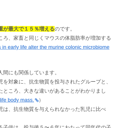
重が最大で１５％増える
のです。
ころ、家畜と同じくマウスの体脂肪率が増加する
s in early life alter the murine colonic microbiome
人間にも関係しています。
児を対象に、抗生物質を投与されたグループと、
たところ、大きな違いがあることがわかりまし
-life body mass.
）
児は、抗生物質を与えられなかった乳児に比べ
。
る子供は、投与後５〜６年にわたって同年代の子