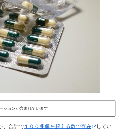
ーションが含まれています
が、合計で
１００兆個を超える数で存在
してい