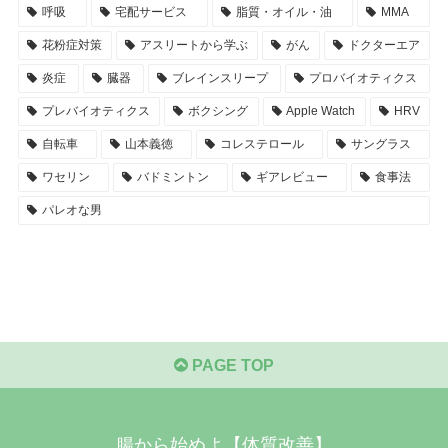
呼吸
宅配サービス
脂質・オイル・油
MMA
花粉症対策
アスリートから学ぶ
がん
ドクターエア
炎症
臓器
ブレインスリープ
プロバイオティクス
プレバイオティクス
ボクシング
Apple Watch
HRV
自転車
山本義徳
コレステロール
サングラス
ワセリン
バドミントン
ギアレビュー
食事法
パレオな男
PAGE TOP
腸から始めよ【体質改善】