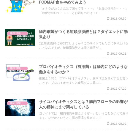
FODMAP食をやめてみよう
「オナラがたくさん出て困ってる・・・」「お腹の張りが・・・」
「軟便が続いて・・・」とお困りの方はFO...
2018.06.30
腸内細菌がつくる短鎖脂肪酸とは？ダイエットに効
腸内環境と体の仕組み
果あり
短鎖脂肪酸をご存知でしょうか？このサイトでもたまに取り上げる
ことなんですが、短鎖脂肪酸とは腸内細菌が...
2017.09.21
プロバイオティクス（有用菌）は腸内にどのような
腸内環境と体の仕組み
働きをするのか？
細菌よく聞く『プロバイオティクス』。腸内環境を良くすると言う
ことで、プロバイオティクス食品を口に運ぶ...
2017.07.20
サイコバイオティクスとは？腸内フローラの影響が
腸内環境と体の仕組み
人の精神にまで関与している
当サイトでは「腸内環境を整えようぜー」ということを伝えており
ます。なぜかというと、腸内環境を整えるこ...
2018.08.02