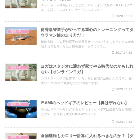
ステイホーム時期ということで、オンラインヨガのSOELU（ソエ
ル）を試してみました。ライブレッスンと...
2020.05.21
筒香嘉智選手がやってる重心のトレーニングってタ
運動・MMA・身体づくり
ウラマン族の走り方だ！
情熱大陸にプロ野球選手の筒香嘉智（つつごうよしもと）さんが出
演されており、なんと筒香選手、タラウマラ...
2017.04.16
ヨガはスタジオに通わず家でやる時代なのかもしれ
運動・MMA・身体づくり
ない【オンラインヨガ】
コロナウィルスの影響で、いろいろと在宅の活動が人気です。 在
宅ワーク 在宅で勉強などが代表的ですね。...
2020.04.17
ISAMIのヘッドギアのレビュー【鼻は守れない】
運動・MMA・身体づくり
やっぱりスパーリングするときにはヘッドギアは必要だなと痛感し
たので、とりあえず安いISAMIのヘッド...
2023.09.13
食物繊維もカロリー計算に入れるべきなのか？【ダ
運動・MMA・身体づくり