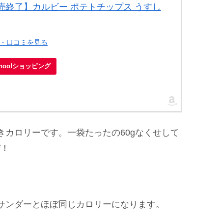
売終了】カルビー ポテトチップス うすし
ー・口コミを見る
ahoo!ショッピング
カロリーです。一袋たったの60gなくせして
ぜ！
サンダーとほぼ同じカロリーになります。