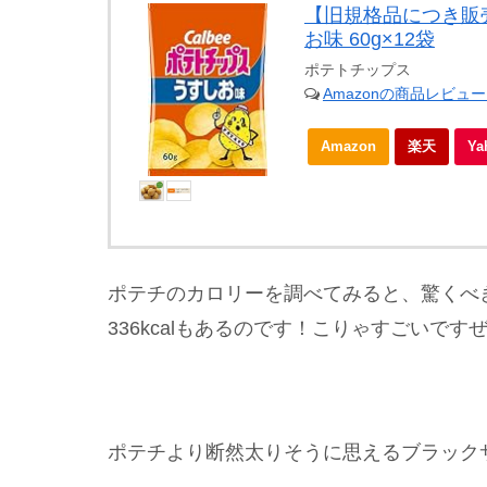
【旧規格品につき販
お味 60g×12袋
ポテトチップス
Amazonの商品レビュ
Amazon
楽天
Y
ポテチのカロリーを調べてみると、驚くべき
336kcalもあるのです！こりゃすごいです
ポテチより断然太りそうに思えるブラック