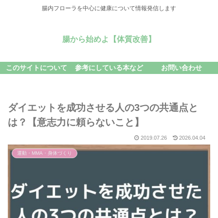
腸内フローラを中心に健康について情報発信します
腸から始めよ【体質改善】
このサイトについて
参考にしている本など
お問い合わせ
ダイエットを成功させる人の3つの共通点と
は？【意志力に頼らないこと】
2019.07.26
2026.04.04
運動・MMA・身体づくり