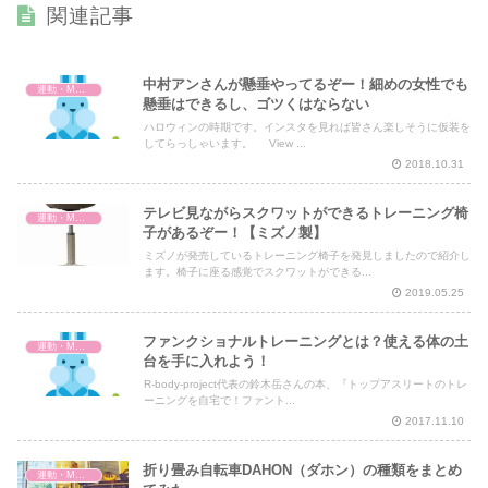
関連記事
中村アンさんが懸垂やってるぞー！細めの女性でも
運動・MMA・身体づくり
懸垂はできるし、ゴツくはならない
ハロウィンの時期です。インスタを見れば皆さん楽しそうに仮装を
してらっしゃいます。 View ...
2018.10.31
テレビ見ながらスクワットができるトレーニング椅
運動・MMA・身体づくり
子があるぞー！【ミズノ製】
ミズノが発売しているトレーニング椅子を発見しましたので紹介し
ます。椅子に座る感覚でスクワットができる...
2019.05.25
ファンクショナルトレーニングとは？使える体の土
運動・MMA・身体づくり
台を手に入れよう！
R-body-project代表の鈴木岳さんの本、『トップアスリートのトレ
ーニングを自宅で！ファント...
2017.11.10
折り畳み自転車DAHON（ダホン）の種類をまとめ
運動・MMA・身体づくり