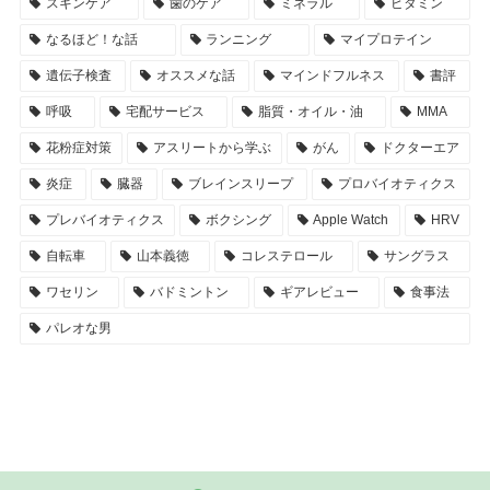
スキンケア
歯のケア
ミネラル
ビタミン
なるほど！な話
ランニング
マイプロテイン
遺伝子検査
オススメな話
マインドフルネス
書評
呼吸
宅配サービス
脂質・オイル・油
MMA
花粉症対策
アスリートから学ぶ
がん
ドクターエア
炎症
臓器
ブレインスリープ
プロバイオティクス
プレバイオティクス
ボクシング
Apple Watch
HRV
自転車
山本義徳
コレステロール
サングラス
ワセリン
バドミントン
ギアレビュー
食事法
パレオな男