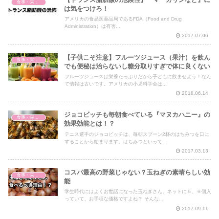
食事・栄養・サプリ
は気をつけろ！
アメリカの食品医薬品局であるFDA（Food and Drug
Administration）は有害...
2017.07.06
【子供こそ注意】フルーツジュース（果汁）を飲ん
食事・栄養・サプリ
でも便秘は治らないし糖分取りすぎで体に良くない
フルーツジュースは栄養たっぷりだから子どもに飲ませよう！なん
て情報は古いです。アメリカの小児科学会は...
2018.06.14
ジョコビッチも毎朝食べている『マヌカハニー』の
食事・栄養・サプリ
効果効能とは！？
テニス選手のジョコビッチは、毎朝スプーン2杯のはちみつを口に
することから始まります。はちみつといって...
2017.03.13
コスパ最高の野菜じゃない？玉ねぎの素晴らしい効
食事・栄養・サプリ
能
学生時代にはよくお世話になった玉ねぎさん。ネットに５、６個入
っていて、お手頃な価格ですよね？ そんな...
2017.09.11