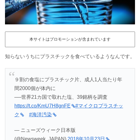
本サイトはプロモーションが含まれています
知らないうちにプラスチックを食べているようなんです。
９割の食塩にプラスチック片、成人1人当たり年
間2000個が体内に
──世界21カ国で取れた塩、39銘柄を調査
https://t.co/KmU7H8gnFE
#マイクロプラスチッ
ク
#海洋汚染
— ニューズウィーク日本版
(@Newsweek_JAPAN)
2018年10月23日