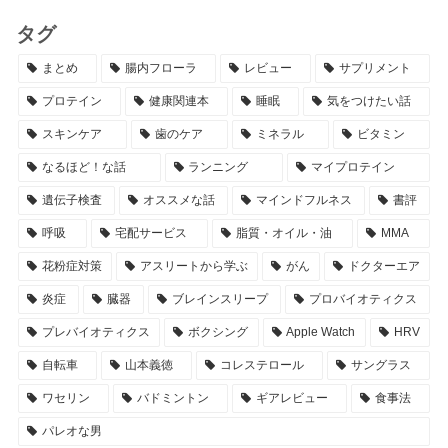
タグ
まとめ
腸内フローラ
レビュー
サプリメント
プロテイン
健康関連本
睡眠
気をつけたい話
スキンケア
歯のケア
ミネラル
ビタミン
なるほど！な話
ランニング
マイプロテイン
遺伝子検査
オススメな話
マインドフルネス
書評
呼吸
宅配サービス
脂質・オイル・油
MMA
花粉症対策
アスリートから学ぶ
がん
ドクターエア
炎症
臓器
ブレインスリープ
プロバイオティクス
プレバイオティクス
ボクシング
Apple Watch
HRV
自転車
山本義徳
コレステロール
サングラス
ワセリン
バドミントン
ギアレビュー
食事法
パレオな男