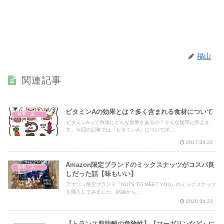
福山
関連記事
ビタミンAの効果とは？多く含まれる食材について
食事・栄養・サプリ
ビタミンAって身体にどんな効果があるの？そんな疑問に答えま
す。今回の記事では『ビタミンA』について詳...
2017.06.22
Amazon限定ブランドのミックスナッツがコスパ良
食事・栄養・サプリ
しだった話【味もいい】
アマゾン限定ブランド『NUTS TO MEET YOU』のミックスナッツ
を購入してみました。結論から...
2020.04.23
【トランス脂肪酸の危険性】『マーガリンなど』に