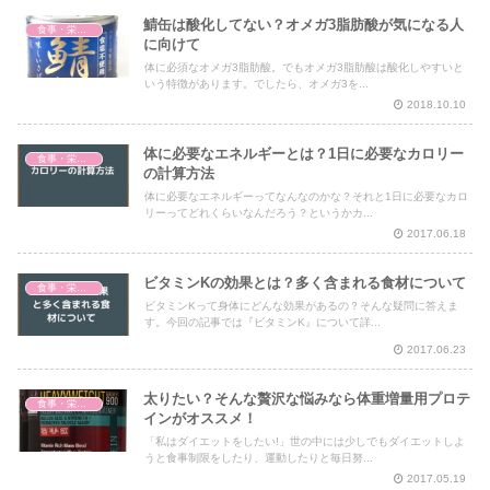
鯖缶は酸化してない？オメガ3脂肪酸が気になる人
食事・栄養・サプリ
に向けて
体に必須なオメガ3脂肪酸。でもオメガ3脂肪酸は酸化しやすいと
いう特徴があります。でしたら、オメガ3を...
2018.10.10
体に必要なエネルギーとは？1日に必要なカロリー
食事・栄養・サプリ
の計算方法
体に必要なエネルギーってなんなのかな？それと1日に必要なカロ
リーってどれくらいなんだろう？というかカ...
2017.06.18
ビタミンKの効果とは？多く含まれる食材について
食事・栄養・サプリ
ビタミンKって身体にどんな効果があるの？そんな疑問に答えま
す。今回の記事では『ビタミンK』について詳...
2017.06.23
太りたい？そんな贅沢な悩みなら体重増量用プロテ
食事・栄養・サプリ
インがオススメ！
「私はダイエットをしたい!」世の中には少しでもダイエットしよ
うと食事制限をしたり、運動したりと毎日努...
2017.05.19