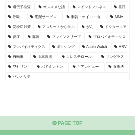
遺伝子検査
オススメな話
マインドフルネス
書評
呼吸
宅配サービス
脂質・オイル・油
MMA
花粉症対策
アスリートから学ぶ
がん
ドクターエア
炎症
臓器
ブレインスリープ
プロバイオティクス
プレバイオティクス
ボクシング
Apple Watch
HRV
自転車
山本義徳
コレステロール
サングラス
ワセリン
バドミントン
ギアレビュー
食事法
パレオな男
PAGE TOP