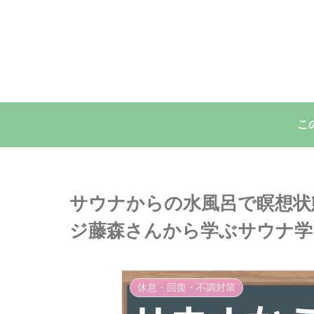
こ
サウナからの水風呂で瞑想状
ジ藤森さんから学ぶサウナ学
休息・回復・不調対策