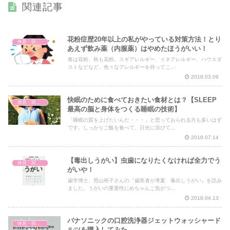
関連記事
花粉症歴20年以上の私がやっている対策方法！とり
休息・回復・不調対策
あえず飲み薬（内服薬）はやめたほうがいい！
春は花粉、秋も花粉。スギアレルギー、イネアレルギー、ハウスダ
ストなどなど、色々なアレルギーを持ってこ...
2018.03.09
快眠のために食べておきたい食材とは？【SLEEP
休息・回復・不調対策
最高の脳と身体をつくる睡眠の技術】
「睡眠の質を上げたいんだ・・・」と思っておられる方も多いはず
です。しっかりご飯を食べて、日光に浴びて...
2018.07.14
【毒出しうがい】虫歯になりたくなければ全力でう
休息・回復・不調対策
がいや！
歯学博士、照山裕子さんの『歯医者が考案 毒出しうがい』を読み
ました。うがいの重要性にめちゃんこ気がつ...
2018.04.13
パナソニックの口腔洗浄器ジェットウォッシャード
休息・回復・不調対策
ルツを購入してみた