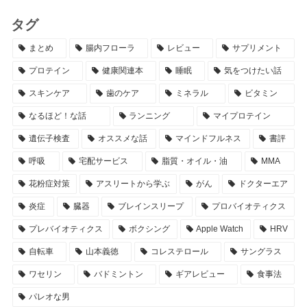
タグ
まとめ
腸内フローラ
レビュー
サプリメント
プロテイン
健康関連本
睡眠
気をつけたい話
スキンケア
歯のケア
ミネラル
ビタミン
なるほど！な話
ランニング
マイプロテイン
遺伝子検査
オススメな話
マインドフルネス
書評
呼吸
宅配サービス
脂質・オイル・油
MMA
花粉症対策
アスリートから学ぶ
がん
ドクターエア
炎症
臓器
ブレインスリープ
プロバイオティクス
プレバイオティクス
ボクシング
Apple Watch
HRV
自転車
山本義徳
コレステロール
サングラス
ワセリン
バドミントン
ギアレビュー
食事法
パレオな男