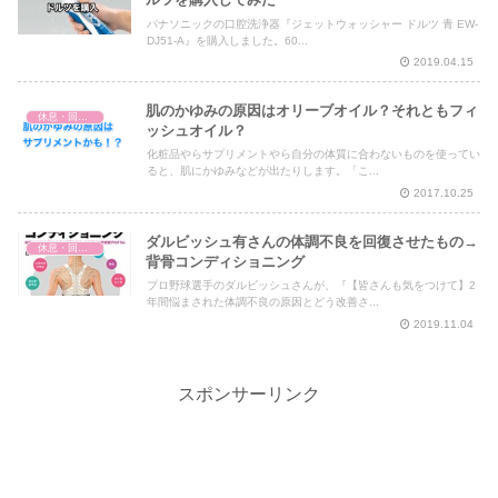
パナソニックの口腔洗浄器『ジェットウォッシャー ドルツ 青 EW-
DJ51-A』を購入しました。60...
2019.04.15
肌のかゆみの原因はオリーブオイル？それともフィ
休息・回復・不調対策
ッシュオイル？
化粧品やらサプリメントやら自分の体質に合わないものを使ってい
ると、肌にかゆみなどが出たりします。「こ...
2017.10.25
ダルビッシュ有さんの体調不良を回復させたもの→
休息・回復・不調対策
背骨コンディショニング
プロ野球選手のダルビッシュさんが、『【皆さんも気をつけて】2
年間悩まされた体調不良の原因とどう改善さ...
2019.11.04
スポンサーリンク