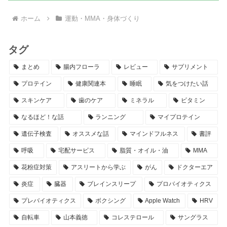
ホーム
運動・MMA・身体づくり
タグ
まとめ
腸内フローラ
レビュー
サプリメント
プロテイン
健康関連本
睡眠
気をつけたい話
スキンケア
歯のケア
ミネラル
ビタミン
なるほど！な話
ランニング
マイプロテイン
遺伝子検査
オススメな話
マインドフルネス
書評
呼吸
宅配サービス
脂質・オイル・油
MMA
花粉症対策
アスリートから学ぶ
がん
ドクターエア
炎症
臓器
ブレインスリープ
プロバイオティクス
プレバイオティクス
ボクシング
Apple Watch
HRV
自転車
山本義徳
コレステロール
サングラス