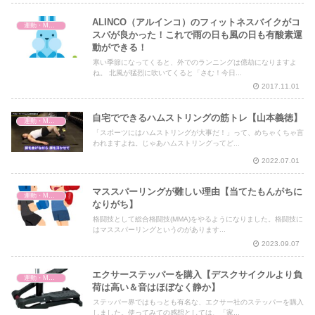
ALINCO（アルインコ）のフィットネスバイクがコ
運動・MMA・身体づくり
スパが良かった！これで雨の日も風の日も有酸素運
動ができる！
寒い季節になってくると、外でのランニングは億劫になりますよ
ね。 北風が猛烈に吹いてくると「さむ！今日...
2017.11.01
自宅でできるハムストリングの筋トレ【山本義徳】
運動・MMA・身体づくり
「スポーツにはハムストリングが大事だ！」って、めちゃくちゃ言
われますよね。じゃあハムストリングってど...
2022.07.01
マススパーリングが難しい理由【当てたもんがちに
運動・MMA・身体づくり
なりがち】
格闘技として総合格闘技(MMA)をやるようになりました。格闘技に
はマススパーリングというのがあります...
2023.09.07
エクサーステッパーを購入【デスクサイクルより負
運動・MMA・身体づくり
荷は高い＆音はほぼなく静か】
ステッパー界ではもっとも有名な、エクサー社のステッパーを購入
しました。使ってみての感想としては、「家...