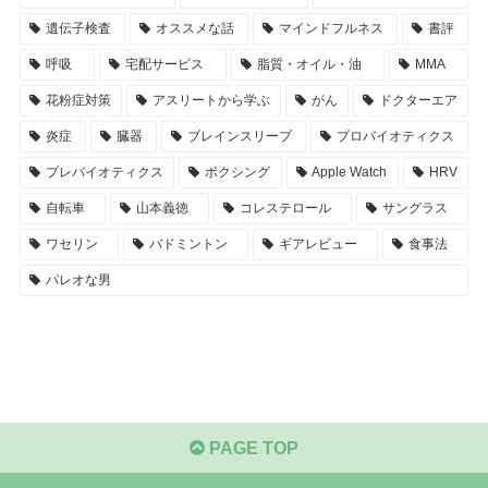
遺伝子検査
オススメな話
マインドフルネス
書評
呼吸
宅配サービス
脂質・オイル・油
MMA
花粉症対策
アスリートから学ぶ
がん
ドクターエア
炎症
臓器
ブレインスリープ
プロバイオティクス
プレバイオティクス
ボクシング
Apple Watch
HRV
自転車
山本義徳
コレステロール
サングラス
ワセリン
バドミントン
ギアレビュー
食事法
パレオな男
PAGE TOP