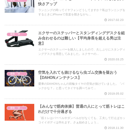
快さアップ
ランニングの時ってイヤフォンどうしてますか？私はランニングを
するときにiPhoneで音楽を聴きながら...
2017.02.23
エクサーのステッパーとスタンディングデスクを組
運動・MMA・身体づくり
み合わせるのは難しい【平均身長を超える男は注
意】
エクサーのステッパーを購入しましたので、久しぶりにスタンディ
ングデスクを用意してみました。エクサーの...
2020.03.25
空気を入れても抜けるなら虫ゴム交換を疑おう
運動・MMA・身体づくり
【DAHONメンテナンス】
愛車のDAHONちゃんの前輪タイヤの空気が抜けていました。「パ
ンクかな？」と思ってタイヤを調べてみて...
2019.05.02
【みんなで筋肉体操】普通の人にとって筋トレはこ
運動・MMA・身体づくり
れだけで十分過ぎる
「筋トレはバーベルやダンベルががなくても、工夫して行えばカッ
コイイボディは作れます。さぁ始めましょう...
2018.11.30