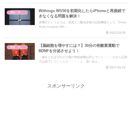
Withings WS50を初期化したらiPhoneと再接続で
運動・MMA・身体づくり
きなくなる問題を解決！
体重計というよりは、温度と二酸化炭素の記録機器として『Smart
Body Analyzer WS-...
2022.03.03
【脳細胞を増やすには？】30分の有酸素運動で
運動・MMA・身体づくり
BDNFを分泌させよう！
「歳をとればそれだけ脳の神経細胞は死んでいく・・・だから記憶
力は低下していくんだ・・・」と、思い込ん...
2017.02.23
スポンサーリンク